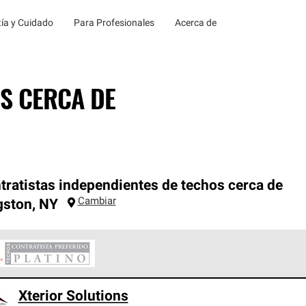
ía y Cuidado
Para Profesionales
Acerca de
S CERCA DE
tratistas independientes de techos cerca de
Cambiar
gston
,
NY
ontratistas Preferenciales Platinum de Owens Corning constituye
Xterior Solutions
en con estándares estrictos de profesionalismo, confiabilidad 