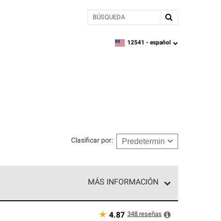
BÚSQUEDA
12541 -
español
zipcode,
language
Clasificar por
:
MÁS INFORMACIÓN
n el nivel superior de nuestra red exclusiva y
y destreza incomparable. Solo ellos pueden
★
348
reseñas
4.87