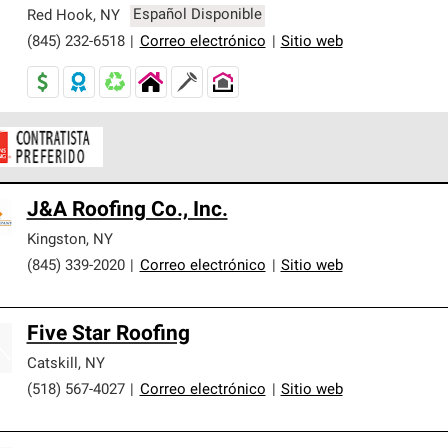
er nuestra mejor garantía de sistemas de techos.
Red Hook
,
NY
Español Disponible
(845) 232-6518
|
Correo electrónico
|
Sitio web
ontratistas Preferenciales de Owens Corning son parte de una r
J&A Roofing Co., Inc.
en con altos estándares y requisitos estrictos de profesionalism
Kingston
,
NY
(845) 339-2020
|
Correo electrónico
|
Sitio web
Five Star Roofing
Catskill
,
NY
(518) 567-4027
|
Correo electrónico
|
Sitio web