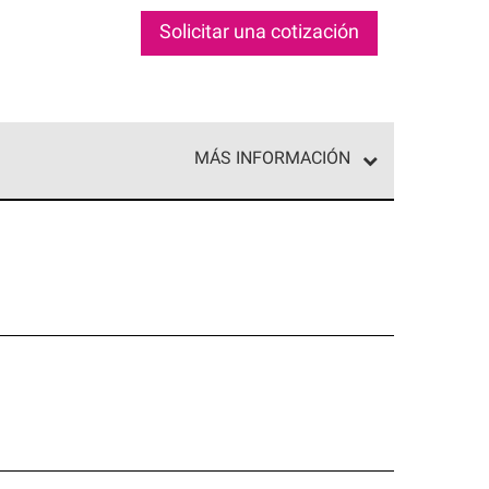
Solicitar una cotización
MÁS INFORMACIÓN
ed exclusiva de profesionales de techos que
o y confiabilidad.