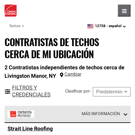
Hambu
12758 -
español
Techos
zipcode,
language
CONTRATISTAS DE TECHOS
CERCA DE MI UBICACIÓN
2 Contratistas independientes de techos cerca de
Cambiar
Livingston Manor
,
NY
FILTROS Y
Clasificar por
:
CREDENCIALES
MÁS INFORMACIÓN
Los Contratistas Preferenciales de Owens Corning son
Strait Line Roofing
parte de una red exclusiva de profesionales de techos