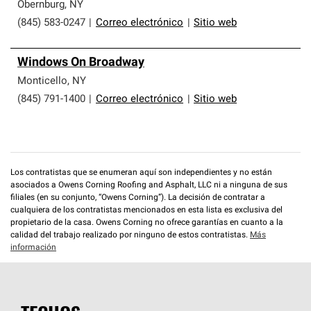
que cumplen con altos estándares y requisitos estrictos
Obernburg
,
NY
de profesionalismo y confiabilidad.
(845) 583-0247
|
Correo electrónico
|
Sitio web
Windows On Broadway
Monticello
,
NY
(845) 791-1400
|
Correo electrónico
|
Sitio web
Los contratistas que se enumeran aquí son independientes y no están
asociados a Owens Corning Roofing and Asphalt, LLC ni a ninguna de sus
filiales (en su conjunto, “Owens Corning”). La decisión de contratar a
cualquiera de los contratistas mencionados en esta lista es exclusiva del
propietario de la casa. Owens Corning no ofrece garantías en cuanto a la
calidad del trabajo realizado por ninguno de estos contratistas.
Más
información