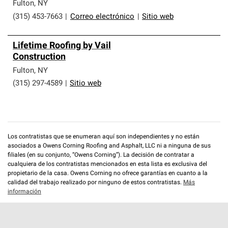
que cumplen con altos estándares y requisitos estrictos
Fulton
,
NY
de profesionalismo y confiabilidad.
(315) 453-7663
|
Correo electrónico
|
Sitio web
Lifetime Roofing by Vail
Construction
Fulton
,
NY
(315) 297-4589
|
Sitio web
Los contratistas que se enumeran aquí son independientes y no están
asociados a Owens Corning Roofing and Asphalt, LLC ni a ninguna de sus
filiales (en su conjunto, “Owens Corning”). La decisión de contratar a
cualquiera de los contratistas mencionados en esta lista es exclusiva del
propietario de la casa. Owens Corning no ofrece garantías en cuanto a la
calidad del trabajo realizado por ninguno de estos contratistas.
Más
información