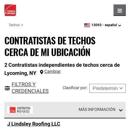
Hambu
13093 -
español
Techos
zipcode,
language
CONTRATISTAS DE TECHOS
CERCA DE MI UBICACIÓN
2 Contratistas independientes de techos cerca de
Cambiar
Lycoming
,
NY
FILTROS Y
Clasificar por
:
CREDENCIALES
MÁS INFORMACIÓN
Los Contratistas Preferenciales de Owens Corning son
J Lindsley Roofing LLC
parte de una red exclusiva de profesionales de techos