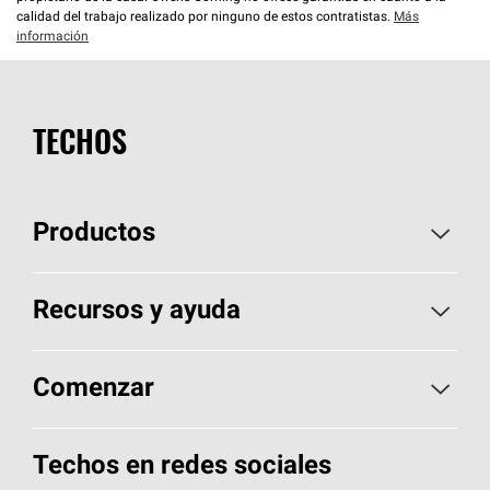
calidad del trabajo realizado por ninguno de estos contratistas.
Más
información
TECHOS
Productos
Elija sus tejas
Recursos y ayuda
Encuentre un contratista
Aspectos básicos sobre techos
Comenzar
Total Protection Roofing
System®
Herramientas de diseño y color
Llame al 1-800-GET
-
PINK®
Techos en redes sociales
Componentes para techos