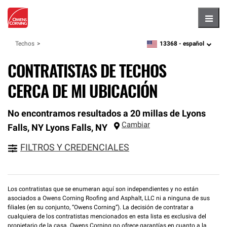
Hambu
13368 -
español
Techos
zipcode,
language
CONTRATISTAS DE TECHOS
CERCA DE MI UBICACIÓN
No encontramos resultados a 20 millas de Lyons
Cambiar
Falls, NY
Lyons Falls
,
NY
FILTROS Y CREDENCIALES
Los contratistas que se enumeran aquí son independientes y no están
asociados a Owens Corning Roofing and Asphalt, LLC ni a ninguna de sus
filiales (en su conjunto, “Owens Corning”). La decisión de contratar a
cualquiera de los contratistas mencionados en esta lista es exclusiva del
propietario de la casa. Owens Corning no ofrece garantías en cuanto a la