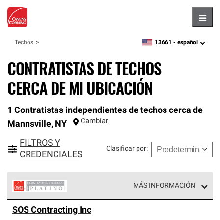
Hambu
13661 -
español
Techos
zipcode,
language
CONTRATISTAS DE TECHOS
CERCA DE MI UBICACIÓN
1 Contratistas independientes de techos cerca de
Cambiar
Mannsville
,
NY
FILTROS Y
Clasificar por
:
CREDENCIALES
MÁS INFORMACIÓN
Los Contratistas Preferenciales Platinum de Owens
SOS Contracting Inc
Corning constituyen el nivel superior de nuestra red