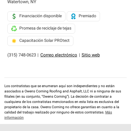
exclusiva y cumplen con estándares estrictos de
Watertown
,
NY
profesionalismo, confiabilidad y destreza incomparable.
Solo ellos pueden ofrecer nuestra mejor garantía de
Financiación disponible
Premiado
sistemas de techos.
Promesa de reciclaje de tejas
Capacitación Solar PROtect
(315) 748-0623
|
Correo electrónico
|
Sitio web
Los contratistas que se enumeran aquí son independientes y no están
asociados a Owens Corning Roofing and Asphalt, LLC ni a ninguna de sus
filiales (en su conjunto, “Owens Corning”). La decisión de contratar a
cualquiera de los contratistas mencionados en esta lista es exclusiva del
propietario de la casa. Owens Corning no ofrece garantías en cuanto a la
calidad del trabajo realizado por ninguno de estos contratistas.
Más
información