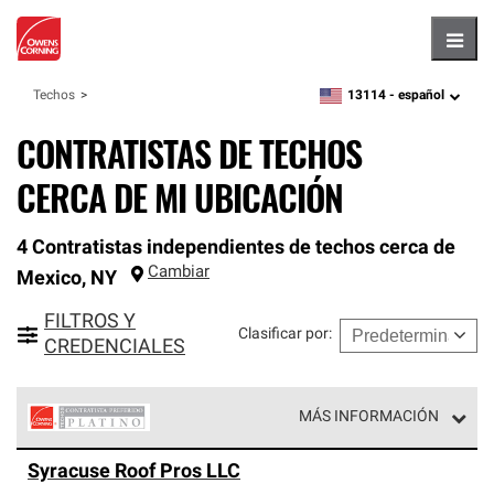
Hambu
13114 -
español
Techos
zipcode,
language
CONTRATISTAS DE TECHOS
CERCA DE MI UBICACIÓN
4 Contratistas independientes de techos cerca de
Cambiar
Mexico
,
NY
FILTROS Y
Clasificar por
:
CREDENCIALES
MÁS INFORMACIÓN
Los Contratistas Preferenciales Platinum de Owens
Syracuse Roof Pros LLC
Corning constituyen el nivel superior de nuestra red