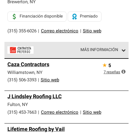
exclusiva y cumplen con estándares estrictos de
Brewerton
,
NY
profesionalismo, confiabilidad y destreza incomparable.
Solo ellos pueden ofrecer nuestra mejor garantía de
Financiación disponible
Premiado
sistemas de techos.
(315) 355-6026
|
Correo electrónico
|
Sitio web
MÁS INFORMACIÓN
Los Contratistas Preferenciales de Owens Corning son
Caza Contractors
★
5
parte de una red exclusiva de profesionales de techos
que cumplen con altos estándares y requisitos estrictos
7
reseñas
Williamstown
,
NY
de profesionalismo y confiabilidad.
(315) 506-3393
|
Sitio web
J Lindsley Roofing LLC
Fulton
,
NY
(315) 453-7663
|
Correo electrónico
|
Sitio web
Lifetime Roofing by Vail