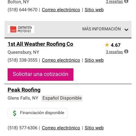
exclusiva y cumplen con estándares estrictos de
3
reseñas
Bolton
,
NY
profesionalismo, confiabilidad y destreza incomparable.
(518) 644-9670
|
Correo electrónico
|
Sitio web
Solo ellos pueden ofrecer nuestra mejor garantía de
sistemas de techos.
MÁS INFORMACIÓN
Los Contratistas Preferenciales de Owens Corning son
1st All Weather Roofing Co
★
4.67
parte de una red exclusiva de profesionales de techos
que cumplen con altos estándares y requisitos estrictos
3
reseñas
Queensbury
,
NY
de profesionalismo y confiabilidad.
(518) 338-3555
|
Correo electrónico
|
Sitio web
Solicitar una cotización
Peak Roofing
Glens Falls
,
NY
Español Disponible
Financiación disponible
(518) 577-6306
|
Correo electrónico
|
Sitio web