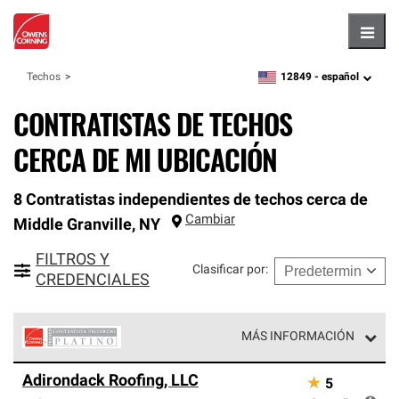
Hambu
12849 -
español
Techos
zipcode,
language
CONTRATISTAS DE TECHOS
CERCA DE MI UBICACIÓN
8 Contratistas independientes de techos cerca de
Cambiar
Middle Granville
,
NY
FILTROS Y
Clasificar por
:
CREDENCIALES
MÁS INFORMACIÓN
Los Contratistas Preferenciales Platinum de Owens
Adirondack Roofing, LLC
★
5
Corning constituyen el nivel superior de nuestra red