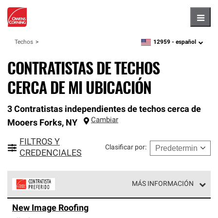
Hambu
12959 -
español
Techos
zipcode,
language
CONTRATISTAS DE TECHOS
CERCA DE MI UBICACIÓN
3 Contratistas independientes de techos cerca de
Cambiar
Mooers Forks
,
NY
FILTROS Y
Clasificar por
:
CREDENCIALES
MÁS INFORMACIÓN
Los Contratistas Preferenciales de Owens Corning son
New Image Roofing
parte de una red exclusiva de profesionales de techos