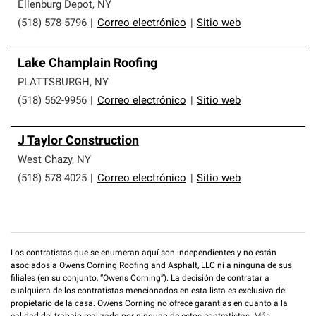
que cumplen con altos estándares y requisitos estrictos
Ellenburg Depot
,
NY
de profesionalismo y confiabilidad.
(518) 578-5796
|
Correo electrónico
|
Sitio web
Lake Champlain Roofing
PLATTSBURGH
,
NY
(518) 562-9956
|
Correo electrónico
|
Sitio web
J Taylor Construction
West Chazy
,
NY
(518) 578-4025
|
Correo electrónico
|
Sitio web
Los contratistas que se enumeran aquí son independientes y no están
asociados a Owens Corning Roofing and Asphalt, LLC ni a ninguna de sus
filiales (en su conjunto, “Owens Corning”). La decisión de contratar a
cualquiera de los contratistas mencionados en esta lista es exclusiva del
propietario de la casa. Owens Corning no ofrece garantías en cuanto a la