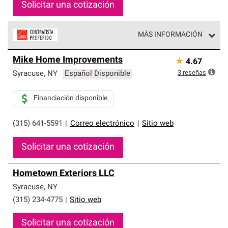
Solicitar una cotización
MÁS INFORMACIÓN
Los Contratistas Preferenciales de Owens Corning son
Mike Home Improvements
★
4.67
parte de una red exclusiva de profesionales de techos
que cumplen con altos estándares y requisitos estrictos
3
reseñas
Syracuse
,
NY
Español Disponible
de profesionalismo y confiabilidad.
Financiación disponible
(315) 641-5591
|
Correo electrónico
|
Sitio web
Solicitar una cotización
Hometown Exteriors LLC
Syracuse
,
NY
(315) 234-4775
|
Sitio web
Solicitar una cotización