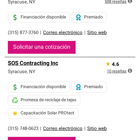
exclusiva y cumplen con estándares estrictos de
508
reseñas
Syracuse
,
NY
profesionalismo, confiabilidad y destreza incomparable.
Solo ellos pueden ofrecer nuestra mejor garantía de
Financiación disponible
Premiado
sistemas de techos.
(315) 877-3760
|
Correo electrónico
|
Sitio web
Solicitar una cotización
SOS Contracting Inc
★
4.6
10
reseñas
Syracuse
,
NY
Financiación disponible
Premiado
Promesa de reciclaje de tejas
Capacitación Solar PROtect
(315) 748-0623
|
Correo electrónico
|
Sitio web