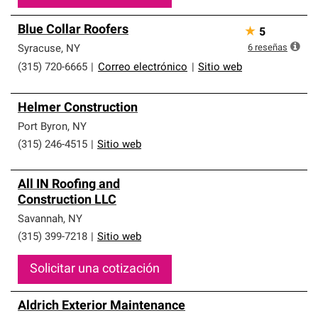
Blue Collar Roofers
★
5
6
reseñas
Syracuse
,
NY
(315) 720-6665
|
Correo electrónico
|
Sitio web
Helmer Construction
Port Byron
,
NY
(315) 246-4515
|
Sitio web
All IN Roofing and
Construction LLC
Savannah
,
NY
(315) 399-7218
|
Sitio web
Solicitar una cotización
Aldrich Exterior Maintenance