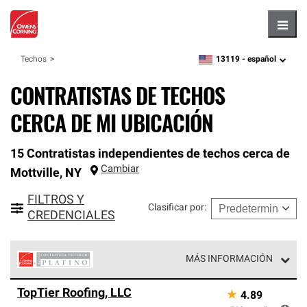
Hambu
13119 -
español
Techos
zipcode,
language
CONTRATISTAS DE TECHOS
CERCA DE MI UBICACIÓN
15 Contratistas independientes de techos cerca de
Cambiar
Mottville
,
NY
FILTROS Y
Clasificar por
:
CREDENCIALES
MÁS INFORMACIÓN
Los Contratistas Preferenciales Platinum de Owens
TopTier Roofing, LLC
★
4.89
Corning constituyen el nivel superior de nuestra red