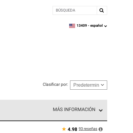
BÚSQUEDA
13409 -
español
zipcode,
language
Clasificar por
:
MÁS INFORMACIÓN
ed exclusiva de profesionales de techos que
o y confiabilidad.
★
93
reseñas
4.98