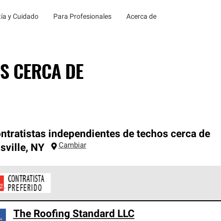
ía y Cuidado
Para Profesionales
Acerca de
S CERCA DE
ntratistas independientes de techos cerca de
Cambiar
ville
,
NY
ontratistas Preferenciales de Owens Corning son parte de una r
The Roofing Standard LLC
en con altos estándares y requisitos estrictos de profesionalism