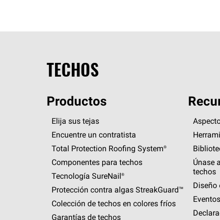
TECHOS
Productos
Recur
Elija sus tejas
Aspecto
Encuentre un contratista
Herrami
Total Protection Roofing
System®
Bibliot
Componentes para techos
Únase a
techos
Tecnología
SureNail®
Diseño 
Protección contra algas
StreakGuard™
Eventos
Colección de techos en colores fríos
Declara
Garantías de techos