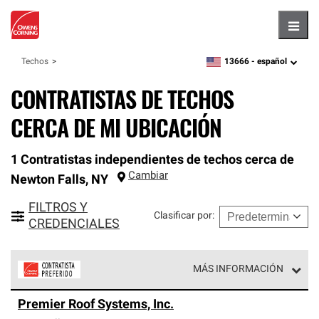
Hambu
13666 -
español
Techos
zipcode,
language
CONTRATISTAS DE TECHOS
CERCA DE MI UBICACIÓN
1 Contratistas independientes de techos cerca de
Cambiar
Newton Falls
,
NY
FILTROS Y
Clasificar por
:
CREDENCIALES
MÁS INFORMACIÓN
Los Contratistas Preferenciales de Owens Corning son
Premier Roof Systems, Inc.
parte de una red exclusiva de profesionales de techos