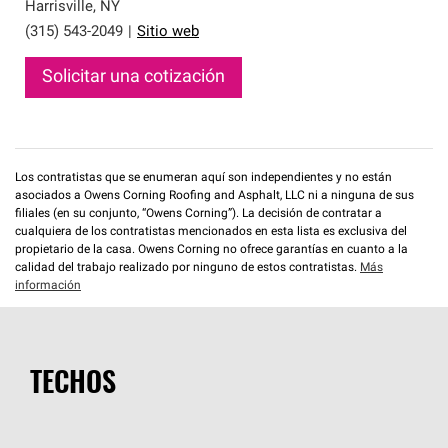
que cumplen con altos estándares y requisitos estrictos
Harrisville
,
NY
de profesionalismo y confiabilidad.
(315) 543-2049
|
Sitio web
Solicitar una cotización
Los contratistas que se enumeran aquí son independientes y no están
asociados a Owens Corning Roofing and Asphalt, LLC ni a ninguna de sus
filiales (en su conjunto, “Owens Corning”). La decisión de contratar a
cualquiera de los contratistas mencionados en esta lista es exclusiva del
propietario de la casa. Owens Corning no ofrece garantías en cuanto a la
calidad del trabajo realizado por ninguno de estos contratistas.
Más
información
TECHOS