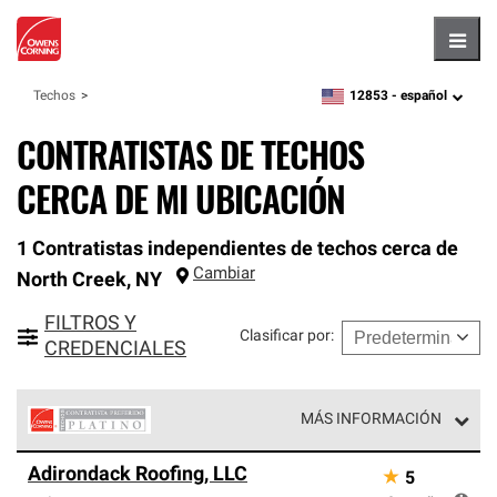
Hambu
12853 -
español
Techos
zipcode,
language
CONTRATISTAS DE TECHOS
CERCA DE MI UBICACIÓN
1 Contratistas independientes de techos cerca de
Cambiar
North Creek
,
NY
FILTROS Y
Clasificar por
:
CREDENCIALES
MÁS INFORMACIÓN
Los Contratistas Preferenciales Platinum de Owens
Adirondack Roofing, LLC
★
5
Corning constituyen el nivel superior de nuestra red