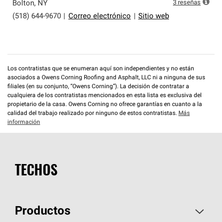
exclusiva y cumplen con estándares estrictos de
3
reseñas
Bolton
,
NY
profesionalismo, confiabilidad y destreza incomparable.
(518) 644-9670
|
Correo electrónico
|
Sitio web
Solo ellos pueden ofrecer nuestra mejor garantía de
sistemas de techos.
Los contratistas que se enumeran aquí son independientes y no están
asociados a Owens Corning Roofing and Asphalt, LLC ni a ninguna de sus
filiales (en su conjunto, “Owens Corning”). La decisión de contratar a
cualquiera de los contratistas mencionados en esta lista es exclusiva del
propietario de la casa. Owens Corning no ofrece garantías en cuanto a la
calidad del trabajo realizado por ninguno de estos contratistas.
Más
información
TECHOS
Productos