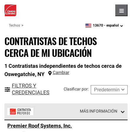
Hambu
13670 -
español
Techos
zipcode,
language
CONTRATISTAS DE TECHOS
CERCA DE MI UBICACIÓN
1 Contratistas independientes de techos cerca de
Cambiar
Oswegatchie
,
NY
FILTROS Y
Clasificar por
:
CREDENCIALES
MÁS INFORMACIÓN
Los Contratistas Preferenciales de Owens Corning son
Premier Roof Systems, Inc.
parte de una red exclusiva de profesionales de techos