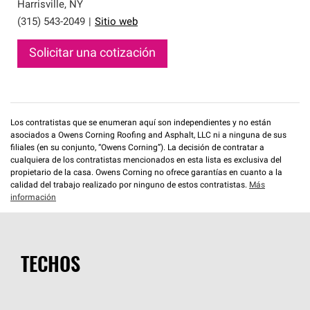
que cumplen con altos estándares y requisitos estrictos
Harrisville
,
NY
de profesionalismo y confiabilidad.
(315) 543-2049
|
Sitio web
Solicitar una cotización
Los contratistas que se enumeran aquí son independientes y no están
asociados a Owens Corning Roofing and Asphalt, LLC ni a ninguna de sus
filiales (en su conjunto, “Owens Corning”). La decisión de contratar a
cualquiera de los contratistas mencionados en esta lista es exclusiva del
propietario de la casa. Owens Corning no ofrece garantías en cuanto a la
calidad del trabajo realizado por ninguno de estos contratistas.
Más
información
TECHOS