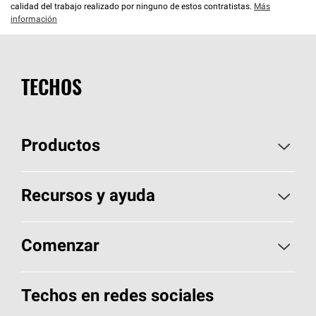
calidad del trabajo realizado por ninguno de estos contratistas.
Más
información
TECHOS
Productos
Elija sus tejas
Recursos y ayuda
Encuentre un contratista
Aspectos básicos sobre techos
Comenzar
Total Protection Roofing
System®
Herramientas de diseño y color
Llame al 1-800-GET
-
PINK®
Techos en redes sociales
Componentes para techos
Biblioteca de documentos