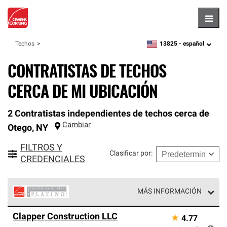
Hambu
13825 -
español
Techos
zipcode,
language
CONTRATISTAS DE TECHOS
CERCA DE MI UBICACIÓN
2 Contratistas independientes de techos cerca de
Cambiar
Otego
,
NY
FILTROS Y
Clasificar por
:
CREDENCIALES
MÁS INFORMACIÓN
Los Contratistas Preferenciales Platinum de Owens
Clapper Construction LLC
★
4.77
Corning constituyen el nivel superior de nuestra red