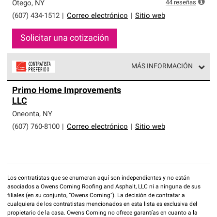
exclusiva y cumplen con estándares estrictos de
44
reseñas
Otego
,
NY
profesionalismo, confiabilidad y destreza incomparable.
(607) 434-1512
|
Correo electrónico
|
Sitio web
Solo ellos pueden ofrecer nuestra mejor garantía de
sistemas de techos.
Solicitar una cotización
MÁS INFORMACIÓN
Los Contratistas Preferenciales de Owens Corning son
Primo Home Improvements
parte de una red exclusiva de profesionales de techos
LLC
que cumplen con altos estándares y requisitos estrictos
de profesionalismo y confiabilidad.
Oneonta
,
NY
(607) 760-8100
|
Correo electrónico
|
Sitio web
Los contratistas que se enumeran aquí son independientes y no están
asociados a Owens Corning Roofing and Asphalt, LLC ni a ninguna de sus
filiales (en su conjunto, “Owens Corning”). La decisión de contratar a
cualquiera de los contratistas mencionados en esta lista es exclusiva del
propietario de la casa. Owens Corning no ofrece garantías en cuanto a la