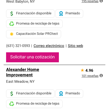
exclusiva y cumplen con estándares estrictos de
195
reseñas
West Babylon
,
NY
profesionalismo, confiabilidad y destreza incomparable.
Solo ellos pueden ofrecer nuestra mejor garantía de
Financiación disponible
Premiado
sistemas de techos.
Promesa de reciclaje de tejas
Capacitación Solar PROtect
(631) 321-0593
|
Correo electrónico
|
Sitio web
Solicitar una cotización
Alexander Home
★
4.96
Improvement
101
reseñas
East Meadow
,
NY
Financiación disponible
Premiado
Promesa de reciclaje de tejas