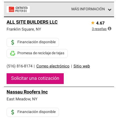
MÁS INFORMACIÓN
Los Contratistas Preferenciales de Owens Corning son
ALL SITE BUILDERS LLC
★
4.67
parte de una red exclusiva de profesionales de techos
que cumplen con altos estándares y requisitos estrictos
3
reseñas
Franklin Square
,
NY
de profesionalismo y confiabilidad.
Financiación disponible
Promesa de reciclaje de tejas
(516) 816-8174
|
Correo electrónico
|
Sitio web
Solicitar una cotización
Nassau Roofers Inc
East Meadow
,
NY
Financiación disponible