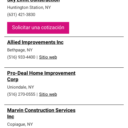
Sky Limit Construction
Huntington Station
,
NY
(631) 421-3830
Solicitar una cotización
Allied Improvements Inc
Bethpage
,
NY
(516) 933-4400
|
Sitio web
Pro-Deal Home Improvement
Corp
Uniondale
,
NY
(516) 270-0555
|
Sitio web
Marvin Construction Services
Inc
Copiague
,
NY