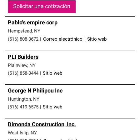
Solicitar una cotización
Pablo's empire corp
Hempstead
,
NY
(516) 808-3672
|
Correo electrónico
|
Sitio web
PLI Builders
Plainview
,
NY
(516) 858-3444
|
Sitio web
George N Philipou Inc
Huntington
,
NY
(516) 419-6575
|
Sitio web
Dimonda Construction, Inc.
West Islip
,
NY