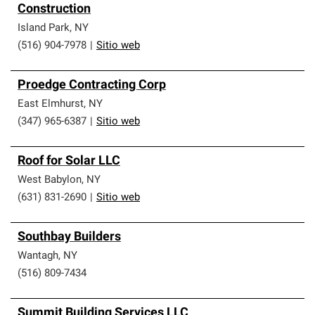
Construction
Island Park
,
NY
(516) 904-7978
|
Sitio web
Proedge Contracting Corp
East Elmhurst
,
NY
(347) 965-6387
|
Sitio web
Roof for Solar LLC
West Babylon
,
NY
(631) 831-2690
|
Sitio web
Southbay Builders
Wantagh
,
NY
(516) 809-7434
Summit Building Services LLC