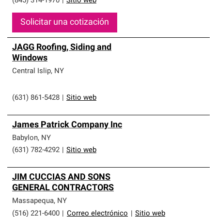
(845) 314-1970
|
Sitio web
Solicitar una cotización
JAGG Roofing, Siding and
Windows
Central Islip
,
NY
(631) 861-5428
|
Sitio web
James Patrick Company Inc
Babylon
,
NY
(631) 782-4292
|
Sitio web
JIM CUCCIAS AND SONS
GENERAL CONTRACTORS
Massapequa
,
NY
(516) 221-6400
|
Correo electrónico
|
Sitio web