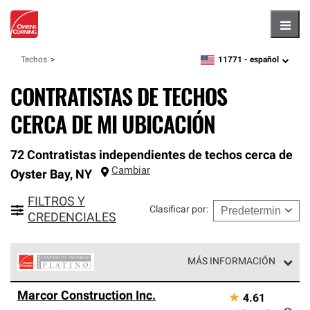
Hambu
11771 -
español
Techos
zipcode,
language
CONTRATISTAS DE TECHOS
CERCA DE MI UBICACIÓN
72 Contratistas independientes de techos cerca de
Cambiar
Oyster Bay
,
NY
FILTROS Y
Clasificar por
:
CREDENCIALES
MÁS INFORMACIÓN
Los Contratistas Preferenciales Platinum de Owens
Marcor Construction Inc.
★
4.61
Corning constituyen el nivel superior de nuestra red