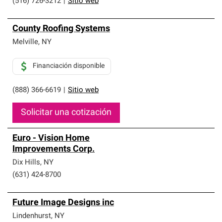
(516) 726-3212
|
Sitio web
County Roofing Systems
Melville
,
NY
Financiación disponible
(888) 366-6619
|
Sitio web
Solicitar una cotización
Euro - Vision Home
Improvements Corp.
Dix Hills
,
NY
(631) 424-8700
Future Image Designs inc
Lindenhurst
,
NY