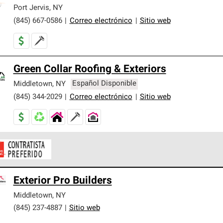
er nuestra mejor garantía de sistemas de techos.
Port Jervis
,
NY
(845) 667-0586
|
Correo electrónico
|
Sitio web
Green Collar Roofing & Exteriors
Middletown
,
NY
Español Disponible
(845) 344-2029
|
Correo electrónico
|
Sitio web
ontratistas Preferenciales de Owens Corning son parte de una r
Exterior Pro Builders
en con altos estándares y requisitos estrictos de profesionalism
Middletown
,
NY
(845) 237-4887
|
Sitio web