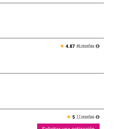
★
46
reseñas
4.87
★
17
reseñas
5