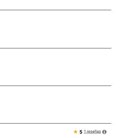
★
1
reseñas
5