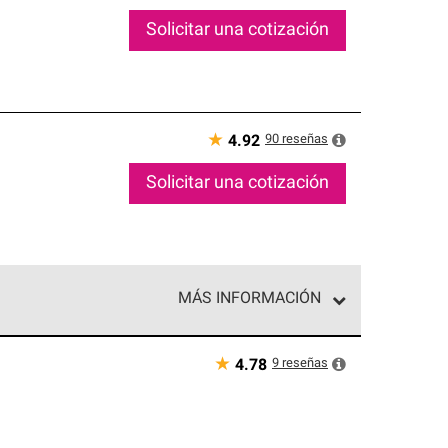
Solicitar una cotización
★
90
reseñas
4.92
Solicitar una cotización
MÁS INFORMACIÓN
ed exclusiva de profesionales de techos que
o y confiabilidad.
★
9
reseñas
4.78