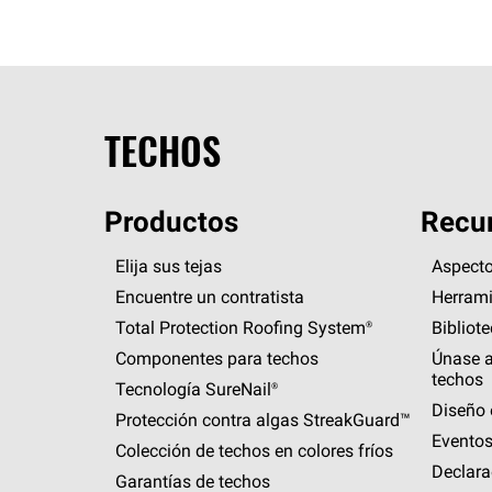
TECHOS
Productos
Recur
Elija sus tejas
Aspecto
Encuentre un contratista
Herrami
Total Protection Roofing
System®
Bibliot
Componentes para techos
Únase a
techos
Tecnología
SureNail®
Diseño 
Protección contra algas
StreakGuard™
Eventos
Colección de techos en colores fríos
Declara
Garantías de techos