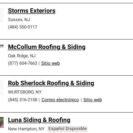
Storms Exteriors
Sussex
,
NJ
(484) 550-0117
McCollum Roofing & Siding
Oak Ridge
,
NJ
(877) 604-7663
|
Sitio web
Rob Sherlock Roofing & Siding
WURTSBORO
,
NY
(845) 316-2158
|
Correo electrónico
|
Sitio web
Luna Siding & Roofing
New Hampton
,
NY
Español Disponible