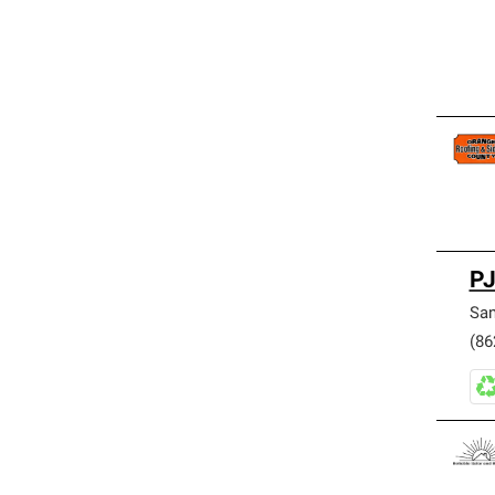
PJ
San
(86