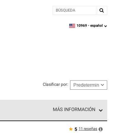
BÚSQUEDA
10969 -
español
zipcode,
language
Clasificar por
:
MÁS INFORMACIÓN
n el nivel superior de nuestra red exclusiva y
y destreza incomparable. Solo ellos pueden
★
11
reseñas
5