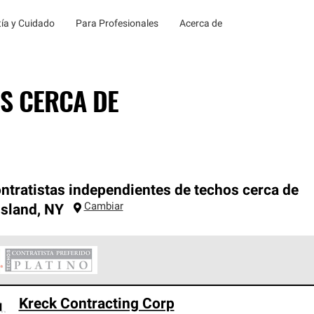
ía y Cuidado
Para Profesionales
Acerca de
S CERCA DE
ntratistas independientes de techos cerca de
Cambiar
Island
,
NY
ontratistas Preferenciales Platinum de Owens Corning constituye
Kreck Contracting Corp
en con estándares estrictos de profesionalismo, confiabilidad 