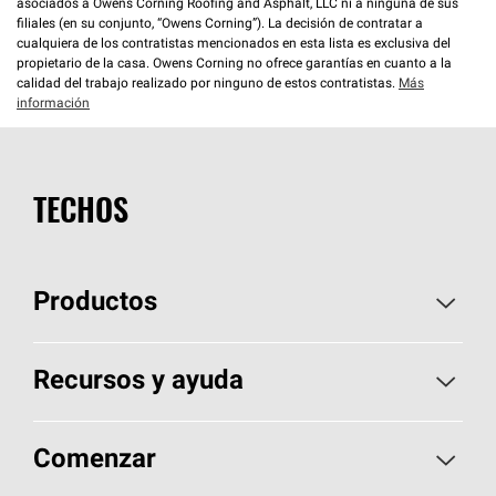
asociados a Owens Corning Roofing and Asphalt, LLC ni a ninguna de sus
filiales (en su conjunto, “Owens Corning”). La decisión de contratar a
cualquiera de los contratistas mencionados en esta lista es exclusiva del
propietario de la casa. Owens Corning no ofrece garantías en cuanto a la
calidad del trabajo realizado por ninguno de estos contratistas.
Más
información
TECHOS
Productos
Elija sus tejas
Recursos y ayuda
Encuentre un contratista
Aspectos básicos sobre techos
Comenzar
Total Protection Roofing
System®