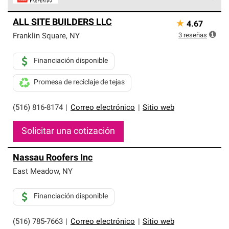
Los Contratistas Preferenciales de Owens Corning son
ALL SITE BUILDERS LLC
★
4.67
parte de una red exclusiva de profesionales de techos
que cumplen con altos estándares y requisitos estrictos
3
reseñas
Franklin Square
,
NY
de profesionalismo y confiabilidad.
Financiación disponible
Promesa de reciclaje de tejas
(516) 816-8174
|
Correo electrónico
|
Sitio web
Solicitar una cotización
Nassau Roofers Inc
East Meadow
,
NY
Financiación disponible
(516) 785-7663
|
Correo electrónico
|
Sitio web