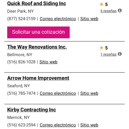
Quick Roof and Siding Inc
★
5
6
reseñas
Deer Park
,
NY
(877) 524-2159
|
Correo electrónico
|
Sitio web
Solicitar una cotización
The Way Renovations Inc.
★
5
1
reseñas
Bellmore
,
NY
(516) 826-1028
|
Sitio web
Arrow Home Improvement
Seaford
,
NY
(516) 785-7474
|
Correo electrónico
|
Sitio web
Kirby Contracting Inc
Merrick
,
NY
(516) 623-2594
|
Correo electrónico
|
Sitio web