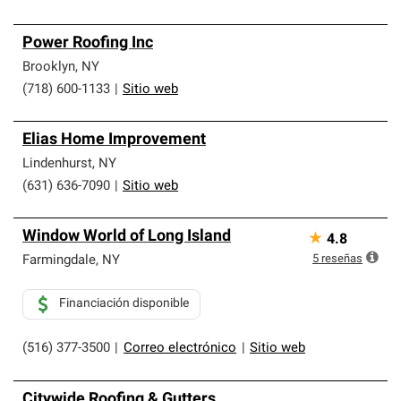
Power Roofing Inc
Brooklyn
,
NY
(718) 600-1133
|
Sitio web
Elias Home Improvement
Lindenhurst
,
NY
(631) 636-7090
|
Sitio web
Window World of Long Island
★
4.8
5
reseñas
Farmingdale
,
NY
Financiación disponible
(516) 377-3500
|
Correo electrónico
|
Sitio web
Citywide Roofing & Gutters,