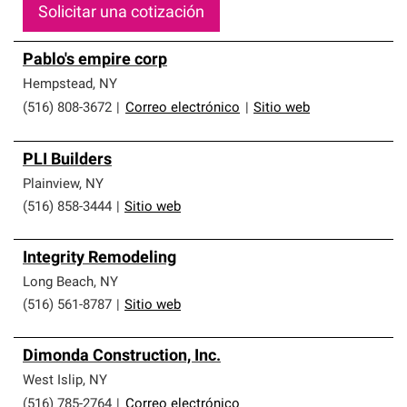
Solicitar una cotización
Pablo's empire corp
Hempstead
,
NY
(516) 808-3672
|
Correo electrónico
|
Sitio web
PLI Builders
Plainview
,
NY
(516) 858-3444
|
Sitio web
Integrity Remodeling
Long Beach
,
NY
(516) 561-8787
|
Sitio web
Dimonda Construction, Inc.
West Islip
,
NY
(516) 785-2764
|
Correo electrónico