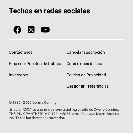
Herramientas de diseño y color
Llame al 1-800-GET
-
PINK®
Techos en redes sociales
Componentes para techos
Biblioteca de documentos
Contratistas de techos por ubicación
Tecnología
SureNail®
Únase a la red de contratistas de techos
Encuentre una tienda o encuentre un
Protección contra algas
StreakGuard™
distribuidor
Diseño en el techo
Contáctenos
Cancelar suscripción
Colección de techos en colores fríos
Financiamiento de techos
Empleos/Puestos de trabajo
Condiciones de uso
Eventos para contratistas
Garantías de techos
Inversores
Política de Privacidad
Declaración de rendimiento de la UE
Gestionar Preferencias
© 1996–2026 Owens Corning.
El color ROSA es una marca comercial registrada de Owens Corning.
THE PINK
PANTHER™
y © 1964–2026 Metro-Goldwyn-Mayer Studios
Inc. Todos los derechos reservados.