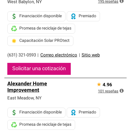
exclusiva y cumplen con estándares estrictos de
195
reseñas
West Babylon
,
NY
profesionalismo, confiabilidad y destreza incomparable.
Solo ellos pueden ofrecer nuestra mejor garantía de
Financiación disponible
Premiado
sistemas de techos.
Promesa de reciclaje de tejas
Capacitación Solar PROtect
(631) 321-0593
|
Correo electrónico
|
Sitio web
Solicitar una cotización
Alexander Home
★
4.96
Improvement
101
reseñas
East Meadow
,
NY
Financiación disponible
Premiado
Promesa de reciclaje de tejas