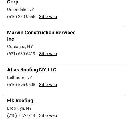
Corp
Uniondale
,
NY
(516) 270-0555
|
Sitio web
Marvin Construction Services
Inc
Copiague
,
NY
(631) 639-6419
|
Sitio web
Atlas Roofing NY, LLC
Bellmore
,
NY
(516) 595-0508
|
Sitio web
Elk Roofing
Brooklyn
,
NY
(718) 787-7714
|
Sitio web