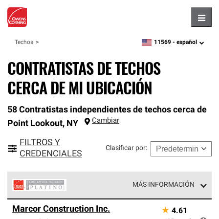
Hambu
11569 -
español
Techos
zipcode,
language
CONTRATISTAS DE TECHOS
CERCA DE MI UBICACIÓN
58 Contratistas independientes de techos cerca de
Cambiar
Point Lookout
,
NY
FILTROS Y
Clasificar por
:
CREDENCIALES
MÁS INFORMACIÓN
Los Contratistas Preferenciales Platinum de Owens
Marcor Construction Inc.
★
4.61
Corning constituyen el nivel superior de nuestra red