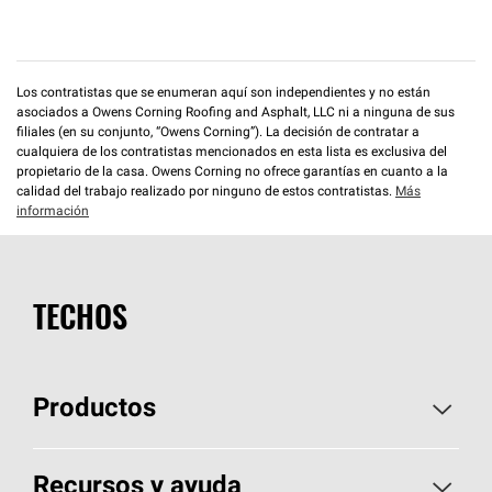
Los contratistas que se enumeran aquí son independientes y no están
asociados a Owens Corning Roofing and Asphalt, LLC ni a ninguna de sus
filiales (en su conjunto, “Owens Corning”). La decisión de contratar a
cualquiera de los contratistas mencionados en esta lista es exclusiva del
propietario de la casa. Owens Corning no ofrece garantías en cuanto a la
calidad del trabajo realizado por ninguno de estos contratistas.
Más
información
TECHOS
Productos
Elija sus tejas
Recursos y ayuda