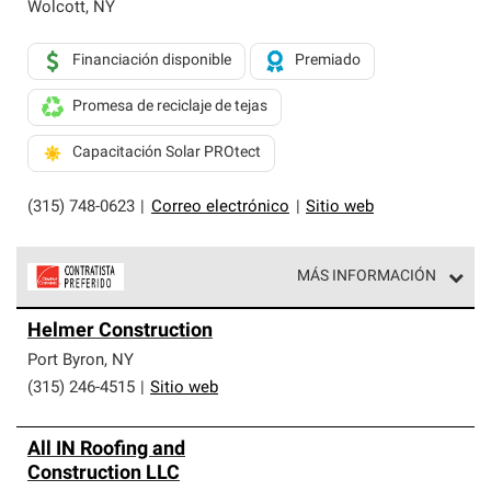
exclusiva y cumplen con estándares estrictos de
Wolcott
,
NY
profesionalismo, confiabilidad y destreza incomparable.
Solo ellos pueden ofrecer nuestra mejor garantía de
Financiación disponible
Premiado
sistemas de techos.
Promesa de reciclaje de tejas
Capacitación Solar PROtect
(315) 748-0623
|
Correo electrónico
|
Sitio web
MÁS INFORMACIÓN
Los Contratistas Preferenciales de Owens Corning son
Helmer Construction
parte de una red exclusiva de profesionales de techos
que cumplen con altos estándares y requisitos estrictos
Port Byron
,
NY
de profesionalismo y confiabilidad.
(315) 246-4515
|
Sitio web
All IN Roofing and
Construction LLC