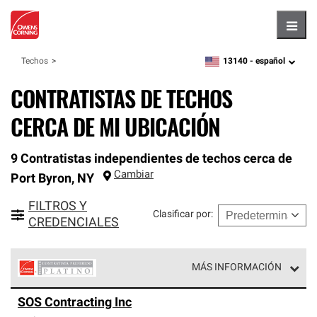
Hambu
13140 -
español
Techos
zipcode,
language
CONTRATISTAS DE TECHOS
CERCA DE MI UBICACIÓN
9 Contratistas independientes de techos cerca de
Cambiar
Port Byron
,
NY
FILTROS Y
Clasificar por
:
CREDENCIALES
MÁS INFORMACIÓN
Los Contratistas Preferenciales Platinum de Owens
SOS Contracting Inc
Corning constituyen el nivel superior de nuestra red