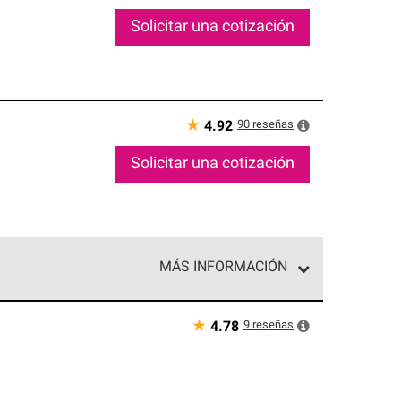
Solicitar una cotización
★
90
reseñas
4.92
Solicitar una cotización
MÁS INFORMACIÓN
ed exclusiva de profesionales de techos que
o y confiabilidad.
★
9
reseñas
4.78