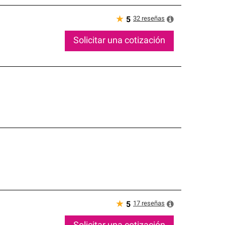
★
32
reseñas
5
Solicitar una cotización
★
17
reseñas
5