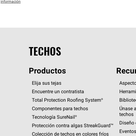
información
TECHOS
Productos
Recur
Elija sus tejas
Aspecto
Encuentre un contratista
Herrami
Total Protection Roofing
System®
Bibliot
Componentes para techos
Únase a
techos
Tecnología
SureNail®
Diseño 
Protección contra algas
StreakGuard™
Eventos
Colección de techos en colores fríos