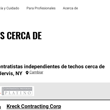
ía y Cuidado
Para Profesionales
Acerca de
S CERCA DE
ntratistas independientes de techos cerca de
Cambiar
Jervis
,
NY
ontratistas Preferenciales Platinum de Owens Corning constituye
Kreck Contracting Corp
en con estándares estrictos de profesionalismo, confiabilidad 