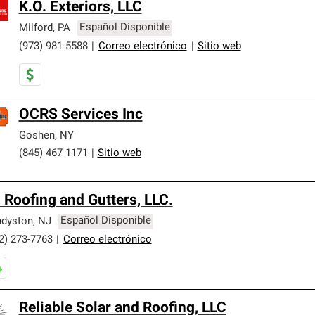
K.O. Exteriors, LLC
Milford
,
PA
Español Disponible
(973) 981-5588
|
Correo electrónico
|
Sitio web
OCRS Services Inc
Goshen
,
NY
(845) 467-1171
|
Sitio web
 Roofing and Gutters, LLC.
dyston
,
NJ
Español Disponible
2) 273-7763
|
Correo electrónico
Reliable Solar and Roofing, LLC