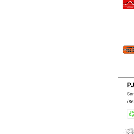
PJ
San
(86