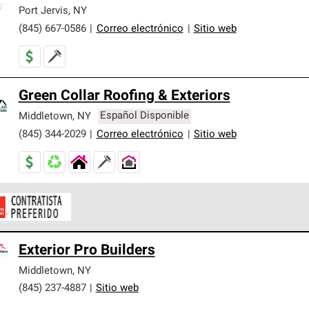
er nuestra mejor garantía de sistemas de techos.
Port Jervis
,
NY
(845) 667-0586
|
Correo electrónico
|
Sitio web
Green Collar Roofing & Exteriors
Middletown
,
NY
Español Disponible
(845) 344-2029
|
Correo electrónico
|
Sitio web
ontratistas Preferenciales de Owens Corning son parte de una r
Exterior Pro Builders
en con altos estándares y requisitos estrictos de profesionalism
Middletown
,
NY
(845) 237-4887
|
Sitio web