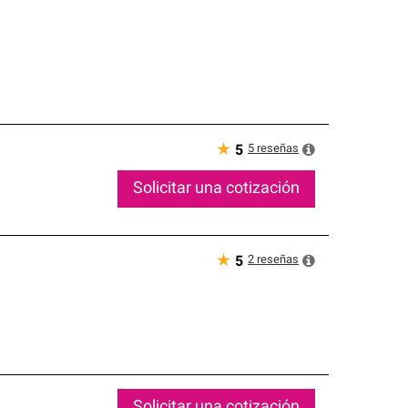
★
5
reseñas
5
Solicitar una cotización
★
2
reseñas
5
Solicitar una cotización