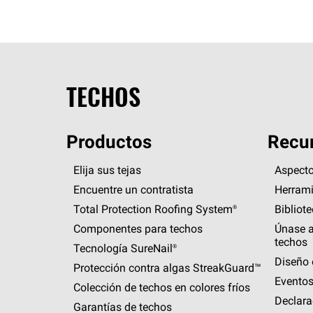
TECHOS
Productos
Recur
Elija sus tejas
Aspecto
Encuentre un contratista
Herrami
Total Protection Roofing
System®
Bibliot
Componentes para techos
Únase a
techos
Tecnología
SureNail®
Diseño 
Protección contra algas
StreakGuard™
Eventos
Colección de techos en colores fríos
Declara
Garantías de techos