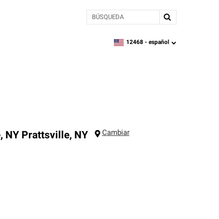
BÚSQUEDA
12468 -
español
zipcode,
language
Cambiar
, NY
Prattsville
,
NY