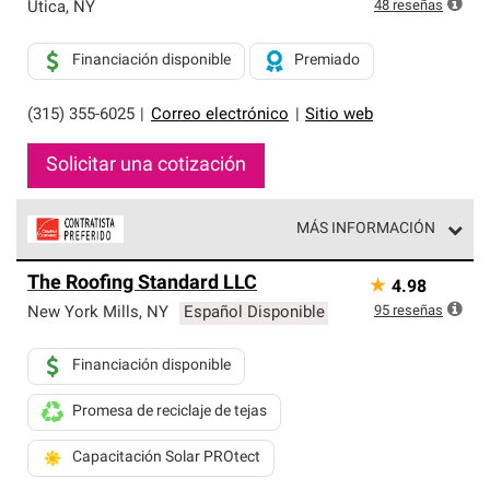
exclusiva y cumplen con estándares estrictos de
48
reseñas
Utica
,
NY
profesionalismo, confiabilidad y destreza incomparable.
Solo ellos pueden ofrecer nuestra mejor garantía de
Financiación disponible
Premiado
sistemas de techos.
(315) 355-6025
|
Correo electrónico
|
Sitio web
Solicitar una cotización
MÁS INFORMACIÓN
Los Contratistas Preferenciales de Owens Corning son
The Roofing Standard LLC
★
4.98
parte de una red exclusiva de profesionales de techos
que cumplen con altos estándares y requisitos estrictos
95
reseñas
New York Mills
,
NY
Español Disponible
de profesionalismo y confiabilidad.
Financiación disponible
Promesa de reciclaje de tejas
Capacitación Solar PROtect