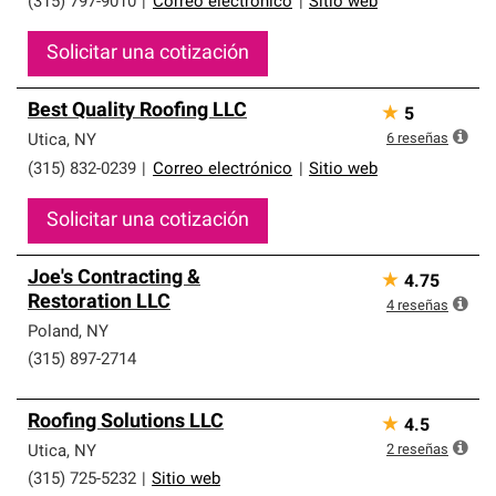
(315) 797-9010
|
Correo electrónico
|
Sitio web
Solicitar una cotización
Best Quality Roofing LLC
★
5
6
reseñas
Utica
,
NY
(315) 832-0239
|
Correo electrónico
|
Sitio web
Solicitar una cotización
Joe's Contracting &
★
4.75
Restoration LLC
4
reseñas
Poland
,
NY
(315) 897-2714
Roofing Solutions LLC
★
4.5
2
reseñas
Utica
,
NY
(315) 725-5232
|
Sitio web