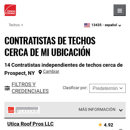
Hambu
13435 -
español
Techos
zipcode,
language
CONTRATISTAS DE TECHOS
CERCA DE MI UBICACIÓN
14 Contratistas independientes de techos cerca de
Cambiar
Prospect
,
NY
FILTROS Y
Clasificar por
:
CREDENCIALES
MÁS INFORMACIÓN
Los Contratistas Preferenciales Platinum de Owens
Utica Roof Pros LLC
★
4.92
Corning constituyen el nivel superior de nuestra red