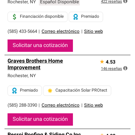
exclusiva y cumplen con estándares estrictos de
422
reseñas
Rochester
,
NY
Español Disponible
profesionalismo, confiabilidad y destreza incomparable.
Solo ellos pueden ofrecer nuestra mejor garantía de
Financiación disponible
Premiado
sistemas de techos.
(585) 433-5664
|
Correo electrónico
|
Sitio web
Solicitar una cotización
Graves Brothers Home
★
4.53
Improvement
146
reseñas
Rochester
,
NY
Premiado
Capacitación Solar PROtect
(585) 288-3390
|
Correo electrónico
|
Sitio web
Solicitar una cotización