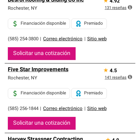
Besroi Roofing & Siding Co Inc
★
4.92
131
reseñas
Rochester
,
NY
Financiación disponible
Premiado
(585) 254-3800
|
Correo electrónico
|
Sitio web
Solicitar una cotización
Five Star Improvements
★
4.5
141
reseñas
Rochester
,
NY
Financiación disponible
Premiado
(585) 256-1844
|
Correo electrónico
|
Sitio web
Solicitar una cotización
Harvey Strassner Contracting