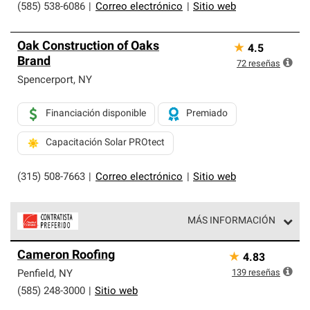
(585) 538-6086
|
Correo electrónico
|
Sitio web
Oak Construction of Oaks
★
4.5
Brand
72
reseñas
Spencerport
,
NY
Financiación disponible
Premiado
Capacitación Solar PROtect
(315) 508-7663
|
Correo electrónico
|
Sitio web
MÁS INFORMACIÓN
Los Contratistas Preferenciales de Owens Corning son
Cameron Roofing
★
4.83
parte de una red exclusiva de profesionales de techos
que cumplen con altos estándares y requisitos estrictos
139
reseñas
Penfield
,
NY
de profesionalismo y confiabilidad.
(585) 248-3000
|
Sitio web