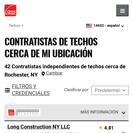
Hambu
14602 -
español
Techos
zipcode,
language
CONTRATISTAS DE TECHOS
CERCA DE MI UBICACIÓN
42 Contratistas independientes de techos cerca de
Cambiar
Rochester
,
NY
FILTROS Y
Clasificar por
:
CREDENCIALES
MÁS INFORMACIÓN
Los Contratistas Preferenciales Platinum de Owens
Long Construction NY LLC
★
4.81
Corning constituyen el nivel superior de nuestra red