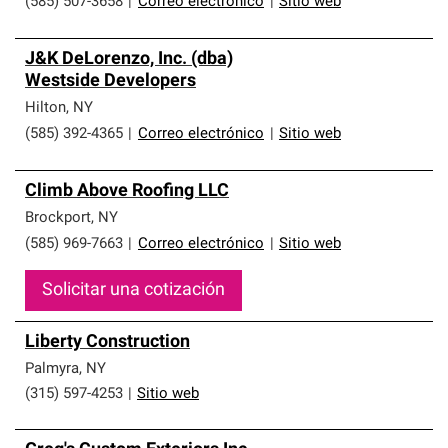
(585) 507-3658
|
Correo electrónico
|
Sitio web
J&K DeLorenzo, Inc. (dba)
Westside Developers
Hilton
,
NY
(585) 392-4365
|
Correo electrónico
|
Sitio web
Climb Above Roofing LLC
Brockport
,
NY
(585) 969-7663
|
Correo electrónico
|
Sitio web
Solicitar una cotización
Liberty Construction
Palmyra
,
NY
(315) 597-4253
|
Sitio web