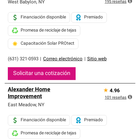
exclusiva y cumplen con estándares estrictos de
195
reseñas
West Babylon
,
NY
profesionalismo, confiabilidad y destreza incomparable.
Solo ellos pueden ofrecer nuestra mejor garantía de
Financiación disponible
Premiado
sistemas de techos.
Promesa de reciclaje de tejas
Capacitación Solar PROtect
(631) 321-0593
|
Correo electrónico
|
Sitio web
Solicitar una cotización
Alexander Home
★
4.96
Improvement
101
reseñas
East Meadow
,
NY
Financiación disponible
Premiado
Promesa de reciclaje de tejas