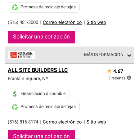
Promesa de reciclaje de tejas
(516) 481-3000
|
Correo electrónico
|
Sitio web
Solicitar una cotización
MÁS INFORMACIÓN
Los Contratistas Preferenciales de Owens Corning son
ALL SITE BUILDERS LLC
★
4.67
parte de una red exclusiva de profesionales de techos
que cumplen con altos estándares y requisitos estrictos
3
reseñas
Franklin Square
,
NY
de profesionalismo y confiabilidad.
Financiación disponible
Promesa de reciclaje de tejas
(516) 816-8174
|
Correo electrónico
|
Sitio web
Solicitar una cotización