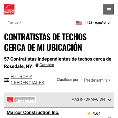
Hambu
11422 -
español
Techos
zipcode,
language
CONTRATISTAS DE TECHOS
CERCA DE MI UBICACIÓN
57 Contratistas independientes de techos cerca de
Cambiar
Rosedale
,
NY
FILTROS Y
Clasificar por
:
CREDENCIALES
MÁS INFORMACIÓN
Los Contratistas Preferenciales Platinum de Owens
Marcor Construction Inc.
★
4.61
Corning constituyen el nivel superior de nuestra red