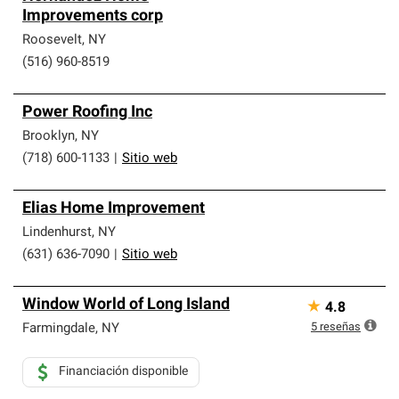
Improvements corp
Roosevelt
,
NY
(516) 960-8519
Power Roofing Inc
Brooklyn
,
NY
(718) 600-1133
|
Sitio web
Elias Home Improvement
Lindenhurst
,
NY
(631) 636-7090
|
Sitio web
Window World of Long Island
★
4.8
5
reseñas
Farmingdale
,
NY
Financiación disponible