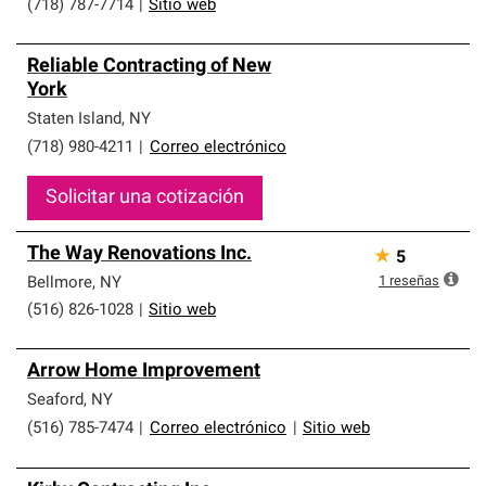
(718) 787-7714
|
Sitio web
Reliable Contracting of New
York
Staten Island
,
NY
(718) 980-4211
|
Correo electrónico
Solicitar una cotización
The Way Renovations Inc.
★
5
1
reseñas
Bellmore
,
NY
(516) 826-1028
|
Sitio web
Arrow Home Improvement
Seaford
,
NY
(516) 785-7474
|
Correo electrónico
|
Sitio web