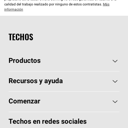
calidad del trabajo realizado por ninguno de estos contratistas.
Más
información
TECHOS
Productos
Elija sus tejas
Recursos y ayuda
Encuentre un contratista
Aspectos básicos sobre techos
Comenzar
Total Protection Roofing
System®
Herramientas de diseño y color
Llame al 1-800-GET
-
PINK®
Techos en redes sociales
Componentes para techos