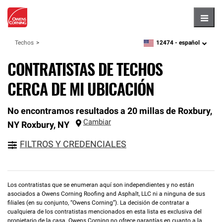
Hambu
12474 -
español
Techos
zipcode,
language
CONTRATISTAS DE TECHOS
CERCA DE MI UBICACIÓN
No encontramos resultados a 20 millas de Roxbury,
Cambiar
NY
Roxbury
,
NY
FILTROS Y CREDENCIALES
Los contratistas que se enumeran aquí son independientes y no están
asociados a Owens Corning Roofing and Asphalt, LLC ni a ninguna de sus
filiales (en su conjunto, “Owens Corning”). La decisión de contratar a
cualquiera de los contratistas mencionados en esta lista es exclusiva del
propietario de la casa. Owens Corning no ofrece garantías en cuanto a la