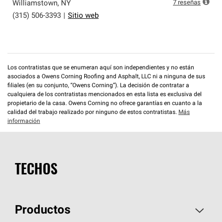
que cumplen con altos estándares y requisitos estrictos
7
reseñas
Williamstown
,
NY
de profesionalismo y confiabilidad.
(315) 506-3393
|
Sitio web
Los contratistas que se enumeran aquí son independientes y no están
asociados a Owens Corning Roofing and Asphalt, LLC ni a ninguna de sus
filiales (en su conjunto, “Owens Corning”). La decisión de contratar a
cualquiera de los contratistas mencionados en esta lista es exclusiva del
propietario de la casa. Owens Corning no ofrece garantías en cuanto a la
calidad del trabajo realizado por ninguno de estos contratistas.
Más
información
TECHOS
Productos