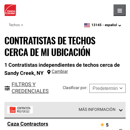
Hambu
13145 -
español
Techos
zipcode,
language
CONTRATISTAS DE TECHOS
CERCA DE MI UBICACIÓN
1 Contratistas independientes de techos cerca de
Cambiar
Sandy Creek
,
NY
FILTROS Y
Clasificar por
:
CREDENCIALES
MÁS INFORMACIÓN
Los Contratistas Preferenciales de Owens Corning son
Caza Contractors
★
5
parte de una red exclusiva de profesionales de techos