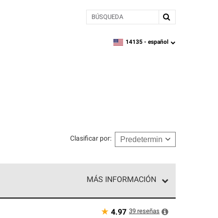
BÚSQUEDA
14135 -
español
zipcode,
language
Clasificar por
:
MÁS INFORMACIÓN
ed exclusiva de profesionales de techos que
o y confiabilidad.
★
39
reseñas
4.97