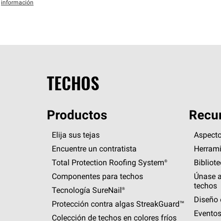
información
TECHOS
Productos
Recur
Elija sus tejas
Aspecto
Encuentre un contratista
Herrami
Total Protection Roofing
System®
Bibliot
Componentes para techos
Únase a
techos
Tecnología
SureNail®
Diseño 
Protección contra algas
StreakGuard™
Eventos
Colección de techos en colores fríos