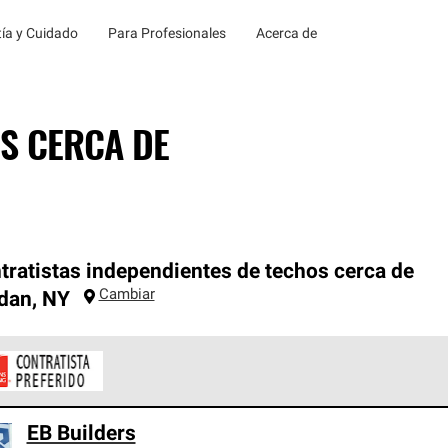
ía y Cuidado
Para Profesionales
Acerca de
S CERCA DE
tratistas independientes de techos cerca de
Cambiar
dan
,
NY
ontratistas Preferenciales de Owens Corning son parte de una r
EB Builders
en con altos estándares y requisitos estrictos de profesionalism