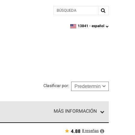
BÚSQUEDA
13841 -
español
zipcode,
language
Clasificar por
:
MÁS INFORMACIÓN
n el nivel superior de nuestra red exclusiva y
y destreza incomparable. Solo ellos pueden
★
8
reseñas
4.88