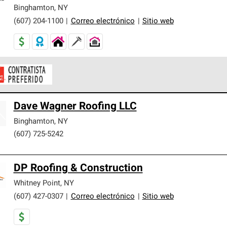
er nuestra mejor garantía de sistemas de techos.
Binghamton
,
NY
(607) 204-1100
|
Correo electrónico
|
Sitio web
ontratistas Preferenciales de Owens Corning son parte de una r
Dave Wagner Roofing LLC
en con altos estándares y requisitos estrictos de profesionalism
Binghamton
,
NY
(607) 725-5242
DP Roofing & Construction
Whitney Point
,
NY
(607) 427-0307
|
Correo electrónico
|
Sitio web