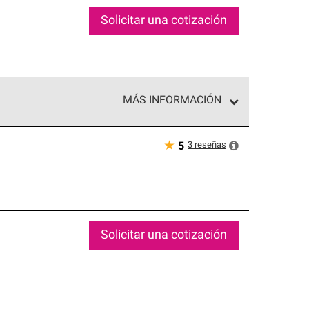
Solicitar una cotización
MÁS INFORMACIÓN
ed exclusiva de profesionales de techos que
o y confiabilidad.
★
3
reseñas
5
Solicitar una cotización