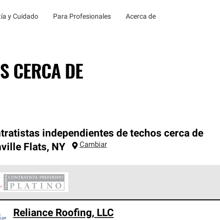
ía y Cuidado
Para Profesionales
Acerca de
S CERCA DE
tratistas independientes de techos cerca de
Cambiar
ville Flats
,
NY
ontratistas Preferenciales Platinum de Owens Corning constituye
Reliance Roofing, LLC
en con estándares estrictos de profesionalismo, confiabilidad 