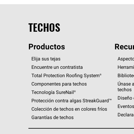
TECHOS
Productos
Recur
Elija sus tejas
Aspecto
Encuentre un contratista
Herrami
Total Protection Roofing
System®
Bibliot
Componentes para techos
Únase a
techos
Tecnología
SureNail®
Diseño 
Protección contra algas
StreakGuard™
Eventos
Colección de techos en colores fríos
Declara
Garantías de techos