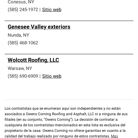
que cumplen con altos estándares y requisitos estrictos
Conesus
,
NY
de profesionalismo y confiabilidad.
(585) 245-1972
|
Sitio web
Genesee Valley exteriors
Nunda
,
NY
(585) 468-1062
Wolcott Roofing, LLC
Warsaw
,
NY
(585) 690-6909
|
Sitio web
Los contratistas que se enumeran aquí son independientes y no están
asociados a Owens Corning Roofing and Asphalt, LLC ni a ninguna de sus
filiales (en su conjunto, “Owens Corning”). La decisión de contratar a
cualquiera de los contratistas mencionados en esta lista es exclusiva del
propietario de la casa. Owens Corning no ofrece garantías en cuanto a la
calidad del trabajo realizado por ninguno de estos contratistas.
Más