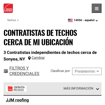
Hambu
14556 -
español
Techos
zipcode,
language
CONTRATISTAS DE TECHOS
CERCA DE MI UBICACIÓN
3 Contratistas independientes de techos cerca de
Cambiar
Sonyea
,
NY
FILTROS Y
Clasificar por
:
CREDENCIALES
MÁS INFORMACIÓN
Los Contratistas Preferenciales de Owens Corning son
JJM roofing
parte de una red exclusiva de profesionales de techos