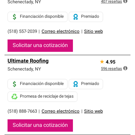
exclusiva y cumplen con estándares estrictos de
407
reseñas
Schenectady
,
NY
profesionalismo, confiabilidad y destreza incomparable.
Solo ellos pueden ofrecer nuestra mejor garantía de
Financiación disponible
Premiado
sistemas de techos.
(518) 557-2039
|
Correo electrónico
|
Sitio web
Solicitar una cotización
Ultimate Roofing
★
4.95
596
reseñas
Schenectady
,
NY
Financiación disponible
Premiado
Promesa de reciclaje de tejas
(518) 888-7663
|
Correo electrónico
|
Sitio web
Solicitar una cotización