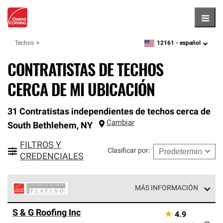
Hambu
12161 -
español
Techos
zipcode,
language
CONTRATISTAS DE TECHOS
CERCA DE MI UBICACIÓN
31 Contratistas independientes de techos cerca de
Cambiar
South Bethlehem
,
NY
FILTROS Y
Clasificar por
:
CREDENCIALES
MÁS INFORMACIÓN
Los Contratistas Preferenciales Platinum de Owens
S & G Roofing Inc
★
4.9
Corning constituyen el nivel superior de nuestra red