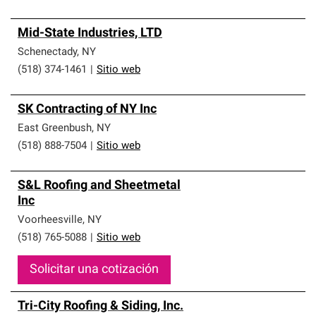
Mid-State Industries, LTD
Schenectady
,
NY
(518) 374-1461
|
Sitio web
SK Contracting of NY Inc
East Greenbush
,
NY
(518) 888-7504
|
Sitio web
S&L Roofing and Sheetmetal
Inc
Voorheesville
,
NY
(518) 765-5088
|
Sitio web
Solicitar una cotización
Tri-City Roofing & Siding, Inc.