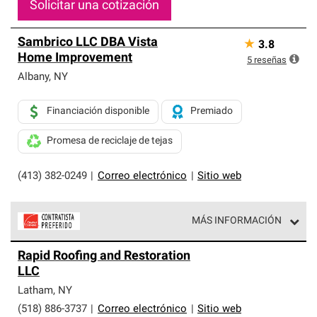
Solicitar una cotización
Sambrico LLC DBA Vista
★
3.8
Home Improvement
5
reseñas
Albany
,
NY
Financiación disponible
Premiado
Promesa de reciclaje de tejas
(413) 382-0249
|
Correo electrónico
|
Sitio web
MÁS INFORMACIÓN
Los Contratistas Preferenciales de Owens Corning son
Rapid Roofing and Restoration
parte de una red exclusiva de profesionales de techos
LLC
que cumplen con altos estándares y requisitos estrictos
de profesionalismo y confiabilidad.
Latham
,
NY
(518) 886-3737
|
Correo electrónico
|
Sitio web