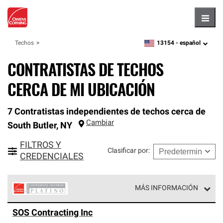
Hambu
13154 -
español
Techos
zipcode,
language
CONTRATISTAS DE TECHOS
CERCA DE MI UBICACIÓN
7 Contratistas independientes de techos cerca de
Cambiar
South Butler
,
NY
FILTROS Y
Clasificar por
:
CREDENCIALES
MÁS INFORMACIÓN
Los Contratistas Preferenciales Platinum de Owens
SOS Contracting Inc
Corning constituyen el nivel superior de nuestra red