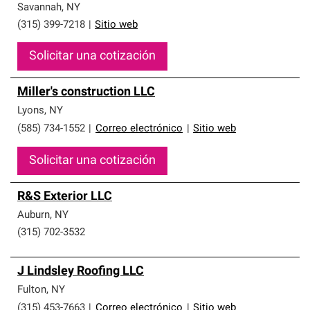
Savannah
,
NY
(315) 399-7218
|
Sitio web
Solicitar una cotización
Miller's construction LLC
Lyons
,
NY
(585) 734-1552
|
Correo electrónico
|
Sitio web
Solicitar una cotización
R&S Exterior LLC
Auburn
,
NY
(315) 702-3532
J Lindsley Roofing LLC
Fulton
,
NY
(315) 453-7663
|
Correo electrónico
|
Sitio web