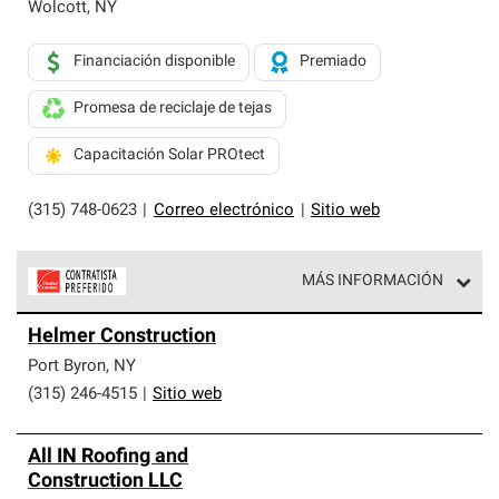
exclusiva y cumplen con estándares estrictos de
Wolcott
,
NY
profesionalismo, confiabilidad y destreza incomparable.
Solo ellos pueden ofrecer nuestra mejor garantía de
Financiación disponible
Premiado
sistemas de techos.
Promesa de reciclaje de tejas
Capacitación Solar PROtect
(315) 748-0623
|
Correo electrónico
|
Sitio web
MÁS INFORMACIÓN
Los Contratistas Preferenciales de Owens Corning son
Helmer Construction
parte de una red exclusiva de profesionales de techos
que cumplen con altos estándares y requisitos estrictos
Port Byron
,
NY
de profesionalismo y confiabilidad.
(315) 246-4515
|
Sitio web
All IN Roofing and
Construction LLC