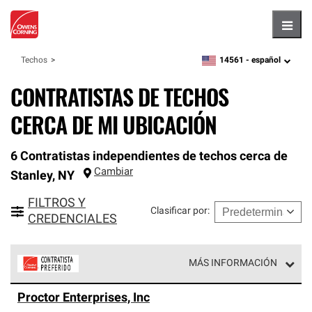
Hambu
14561 -
español
Techos
zipcode,
language
CONTRATISTAS DE TECHOS
CERCA DE MI UBICACIÓN
6 Contratistas independientes de techos cerca de
Cambiar
Stanley
,
NY
FILTROS Y
Clasificar por
:
CREDENCIALES
MÁS INFORMACIÓN
Los Contratistas Preferenciales de Owens Corning son
Proctor Enterprises, Inc
parte de una red exclusiva de profesionales de techos