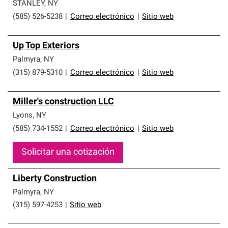
que cumplen con altos estándares y requisitos estrictos
STANLEY
,
NY
de profesionalismo y confiabilidad.
(585) 526-5238
|
Correo electrónico
|
Sitio web
Up Top Exteriors
Palmyra
,
NY
(315) 879-5310
|
Correo electrónico
|
Sitio web
Miller's construction LLC
Lyons
,
NY
(585) 734-1552
|
Correo electrónico
|
Sitio web
Solicitar una cotización
Liberty Construction
Palmyra
,
NY
(315) 597-4253
|
Sitio web