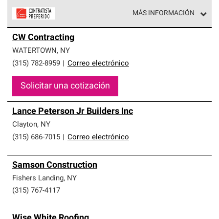
MÁS INFORMACIÓN
Los Contratistas Preferenciales de Owens Corning son
CW Contracting
parte de una red exclusiva de profesionales de techos
que cumplen con altos estándares y requisitos estrictos
WATERTOWN
,
NY
de profesionalismo y confiabilidad.
(315) 782-8959
|
Correo electrónico
Solicitar una cotización
Lance Peterson Jr Builders Inc
Clayton
,
NY
(315) 686-7015
|
Correo electrónico
Samson Construction
Fishers Landing
,
NY
(315) 767-4117
Wise White Roofing