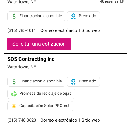
exclusiva y cumplen con estándares estrictos de
48
reseñas
Watertown
,
NY
profesionalismo, confiabilidad y destreza incomparable.
Solo ellos pueden ofrecer nuestra mejor garantía de
Financiación disponible
Premiado
sistemas de techos.
(315) 785-1011
|
Correo electrónico
|
Sitio web
Solicitar una cotización
SOS Contracting Inc
Watertown
,
NY
Financiación disponible
Premiado
Promesa de reciclaje de tejas
Capacitación Solar PROtect
(315) 748-0623
|
Correo electrónico
|
Sitio web