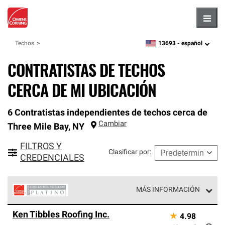
Hambu
13693 -
español
Techos
zipcode,
language
CONTRATISTAS DE TECHOS
CERCA DE MI UBICACIÓN
6 Contratistas independientes de techos cerca de
Cambiar
Three Mile Bay
,
NY
FILTROS Y
Clasificar por
:
CREDENCIALES
MÁS INFORMACIÓN
Los Contratistas Preferenciales Platinum de Owens
Ken Tibbles Roofing Inc.
★
4.98
Corning constituyen el nivel superior de nuestra red