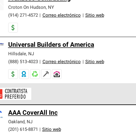
Croton On Hudson
,
NY
(914) 271-4572
|
Correo electrónico
|
Sitio web
Universal Builders of America
Hillsdale
,
NJ
(888) 513-4023
|
Correo electrónico
|
Sitio web
ontratistas Preferenciales de Owens Corning son parte de una r
AAA CoverAll Inc
en con altos estándares y requisitos estrictos de profesionalism
Oakland
,
NJ
(201) 615-8871
|
Sitio web