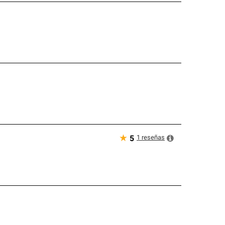
★
1
reseñas
5