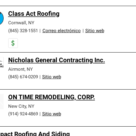
Class Act Roofing
Cornwall
,
NY
(845) 328-1551
|
Correo electrónico
|
Sitio web
Nicholas General Contracting Inc.
Airmont
,
NY
(845) 674-0209
|
Sitio web
ON TIME REMODELING, CORP.
New City
,
NY
(914) 924-4869
|
Sitio web
pact Roofing And Siding