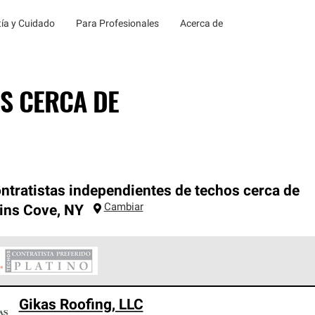
ía y Cuidado
Para Profesionales
Acerca de
S CERCA DE
ntratistas independientes de techos cerca de
Cambiar
ins Cove
,
NY
ontratistas Preferenciales Platinum de Owens Corning constituye
Gikas Roofing, LLC
en con estándares estrictos de profesionalismo, confiabilidad 