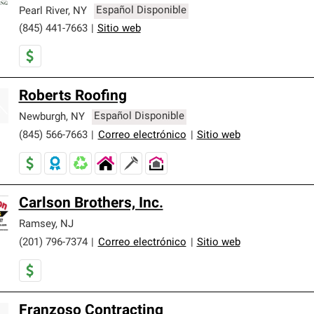
er nuestra mejor garantía de sistemas de techos.
Pearl River
,
NY
Español Disponible
(845) 441-7663
|
Sitio web
Roberts Roofing
Newburgh
,
NY
Español Disponible
(845) 566-7663
|
Correo electrónico
|
Sitio web
Carlson Brothers, Inc.
Ramsey
,
NJ
(201) 796-7374
|
Correo electrónico
|
Sitio web
Franzoso Contracting