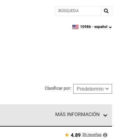
BÚSQUEDA
10986 -
español
zipcode,
language
Clasificar por
:
MÁS INFORMACIÓN
n el nivel superior de nuestra red exclusiva y
y destreza incomparable. Solo ellos pueden
★
36
reseñas
4.89