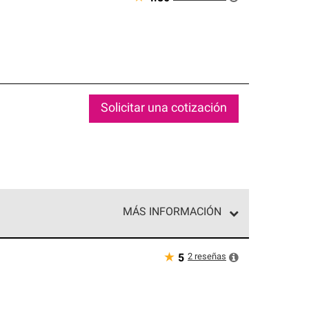
Solicitar una cotización
MÁS INFORMACIÓN
ed exclusiva de profesionales de techos que
o y confiabilidad.
★
2
reseñas
5