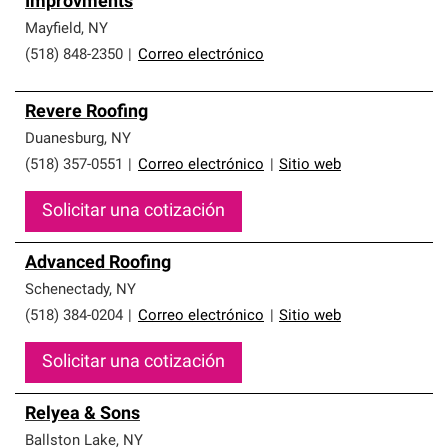
Improvments
que cumplen con altos estándares y requisitos estrictos
de profesionalismo y confiabilidad.
Mayfield
,
NY
(518) 848-2350
|
Correo electrónico
Revere Roofing
Duanesburg
,
NY
(518) 357-0551
|
Correo electrónico
|
Sitio web
Solicitar una cotización
Advanced Roofing
Schenectady
,
NY
(518) 384-0204
|
Correo electrónico
|
Sitio web
Solicitar una cotización
Relyea & Sons
Ballston Lake
,
NY