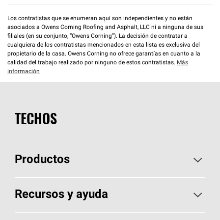
Los contratistas que se enumeran aquí son independientes y no están
asociados a Owens Corning Roofing and Asphalt, LLC ni a ninguna de sus
filiales (en su conjunto, “Owens Corning”). La decisión de contratar a
cualquiera de los contratistas mencionados en esta lista es exclusiva del
propietario de la casa. Owens Corning no ofrece garantías en cuanto a la
calidad del trabajo realizado por ninguno de estos contratistas.
Más
información
TECHOS
Productos
Elija sus tejas
Recursos y ayuda
Encuentre un contratista