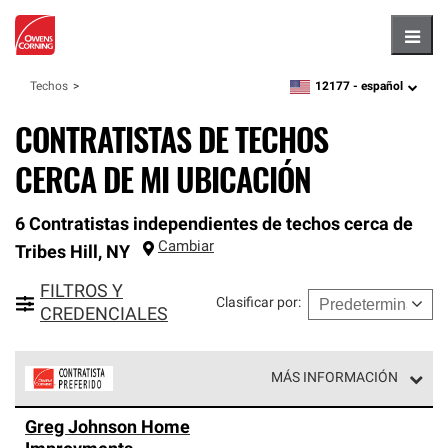
Hambu
12177 -
español
Techos
zipcode,
language
CONTRATISTAS DE TECHOS
CERCA DE MI UBICACIÓN
6 Contratistas independientes de techos cerca de
Cambiar
Tribes Hill
,
NY
FILTROS Y
Clasificar por
:
CREDENCIALES
MÁS INFORMACIÓN
Los Contratistas Preferenciales de Owens Corning son
Greg Johnson Home
parte de una red exclusiva de profesionales de techos