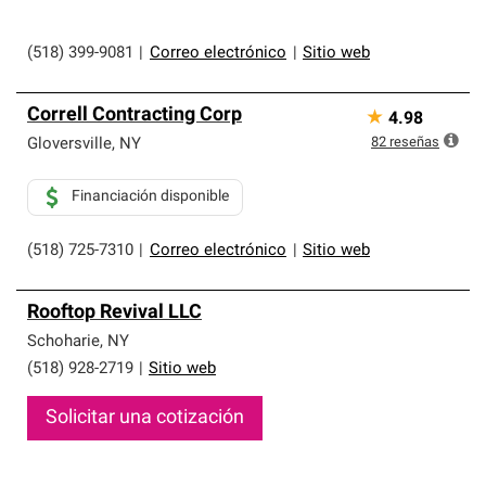
(518) 399-9081
|
Correo electrónico
|
Sitio web
Correll Contracting Corp
★
4.98
82
reseñas
Gloversville
,
NY
Financiación disponible
(518) 725-7310
|
Correo electrónico
|
Sitio web
Rooftop Revival LLC
Schoharie
,
NY
(518) 928-2719
|
Sitio web
Solicitar una cotización