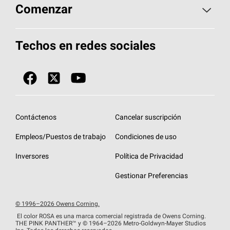
Aspectos básicos sobre techos
Comenzar
Total Protection Roofing
System®
Herramientas de diseño y color
Llame al 1-800-GET
-
PINK®
Techos en redes sociales
Componentes para techos
Biblioteca de documentos
Contratistas de techos por ubicación
Tecnología
SureNail®
Únase a la red de contratistas de techos
Encuentre una tienda o encuentre un
Protección contra algas
StreakGuard™
distribuidor
Diseño en el techo
Contáctenos
Cancelar suscripción
Colección de techos en colores fríos
Financiamiento de techos
Empleos/Puestos de trabajo
Condiciones de uso
Eventos para contratistas
Garantías de techos
Inversores
Política de Privacidad
Declaración de rendimiento de la UE
Gestionar Preferencias
© 1996–2026 Owens Corning.
El color ROSA es una marca comercial registrada de Owens Corning.
THE PINK
PANTHER™
y © 1964–2026 Metro-Goldwyn-Mayer Studios