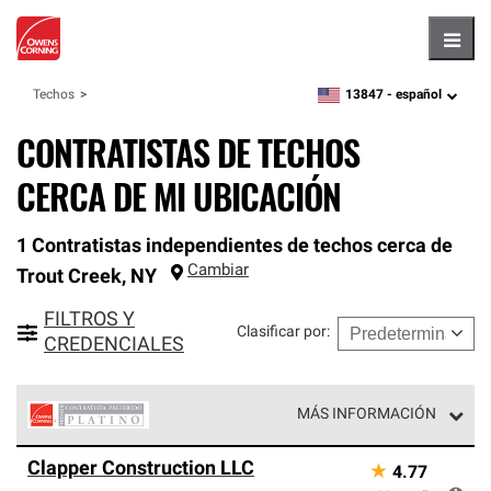
Hambu
13847 -
español
Techos
zipcode,
language
CONTRATISTAS DE TECHOS
CERCA DE MI UBICACIÓN
1 Contratistas independientes de techos cerca de
Cambiar
Trout Creek
,
NY
FILTROS Y
Clasificar por
:
CREDENCIALES
MÁS INFORMACIÓN
Los Contratistas Preferenciales Platinum de Owens
Clapper Construction LLC
★
4.77
Corning constituyen el nivel superior de nuestra red