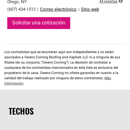
exclusiva y cumplen con estándares estrictos de
44
reseñas
Otego
,
NY
profesionalismo, confiabilidad y destreza incomparable.
(607) 434-1512
|
Correo electrónico
|
Sitio web
Solo ellos pueden ofrecer nuestra mejor garantía de
sistemas de techos.
Solicitar una cotización
Los contratistas que se enumeran aquí son independientes y no están
asociados a Owens Corning Roofing and Asphalt, LLC ni a ninguna de sus
filiales (en su conjunto, “Owens Corning”). La decisión de contratar a
cualquiera de los contratistas mencionados en esta lista es exclusiva del
propietario de la casa. Owens Corning no ofrece garantías en cuanto a la
calidad del trabajo realizado por ninguno de estos contratistas.
Más
información
TECHOS