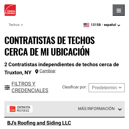
Hambu
13158 -
español
Techos
zipcode,
language
CONTRATISTAS DE TECHOS
CERCA DE MI UBICACIÓN
2 Contratistas independientes de techos cerca de
Cambiar
Truxton
,
NY
FILTROS Y
Clasificar por
:
CREDENCIALES
MÁS INFORMACIÓN
Los Contratistas Preferenciales de Owens Corning son
BJ's Roofing and Siding LLC
parte de una red exclusiva de profesionales de techos