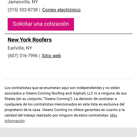
que cumplen con altos estándares y requisitos estrictos
Jamesville
,
NY
de profesionalismo y confiabilidad.
(315) 532-8738
|
Correo electrónico
Solicitar una cotización
New York Roofers
Earlville
,
NY
(607) 316-7996
|
Sitio web
Los contratistas que se enumeran aquí son independientes y no están
asociados a Owens Corning Roofing and Asphalt, LLC ni a ninguna de sus
filiales (en su conjunto, “Owens Corning”). La decisión de contratar a
cualquiera de los contratistas mencionados en esta lista es exclusiva del
propietario de la casa. Owens Corning no ofrece garantías en cuanto a la
calidad del trabajo realizado por ninguno de estos contratistas.
Más
información