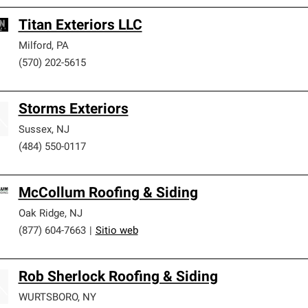
Titan Exteriors LLC
Milford
,
PA
(570) 202-5615
Storms Exteriors
Sussex
,
NJ
(484) 550-0117
McCollum Roofing & Siding
Oak Ridge
,
NJ
(877) 604-7663
|
Sitio web
Rob Sherlock Roofing & Siding
WURTSBORO
,
NY