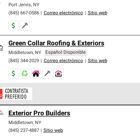
er nuestra mejor garantía de sistemas de techos.
Port Jervis
,
NY
(845) 667-0586
|
Correo electrónico
|
Sitio web
Green Collar Roofing & Exteriors
Middletown
,
NY
Español Disponible
(845) 344-2029
|
Correo electrónico
|
Sitio web
ontratistas Preferenciales de Owens Corning son parte de una r
Exterior Pro Builders
en con altos estándares y requisitos estrictos de profesionalism
Middletown
,
NY
(845) 237-4887
|
Sitio web