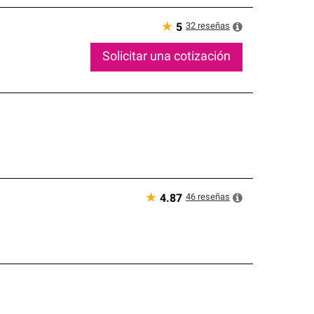
★
32
reseñas
5
Solicitar una cotización
★
46
reseñas
4.87