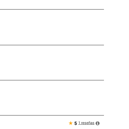
★
1
reseñas
5