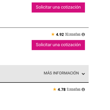
Solicitar una cotización
★
90
reseñas
4.92
Solicitar una cotización
MÁS INFORMACIÓN
ed exclusiva de profesionales de techos que
o y confiabilidad.
★
9
reseñas
4.78