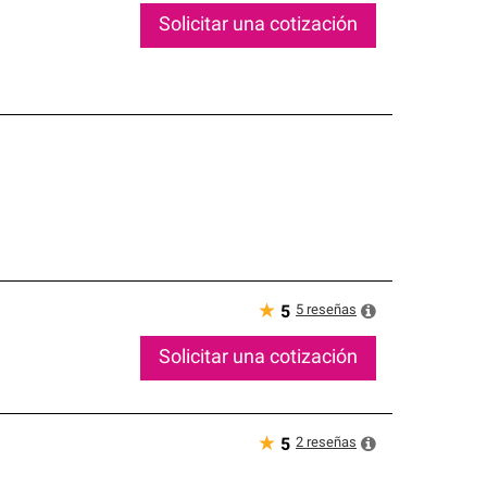
Solicitar una cotización
★
5
reseñas
5
Solicitar una cotización
★
2
reseñas
5