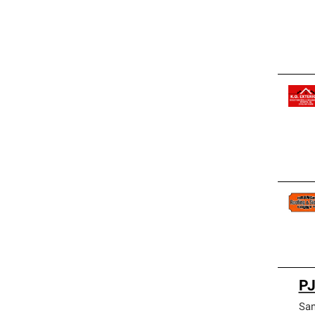
PJ
San