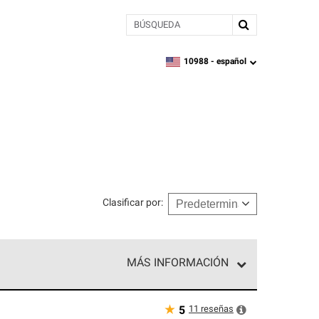
BÚSQUEDA
10988 -
español
zipcode,
language
Clasificar por
:
MÁS INFORMACIÓN
n el nivel superior de nuestra red exclusiva y
y destreza incomparable. Solo ellos pueden
★
11
reseñas
5