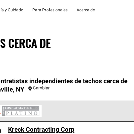
ía y Cuidado
Para Profesionales
Acerca de
S CERCA DE
ntratistas independientes de techos cerca de
Cambiar
ville
,
NY
ontratistas Preferenciales Platinum de Owens Corning constituye
Kreck Contracting Corp
en con estándares estrictos de profesionalismo, confiabilidad 