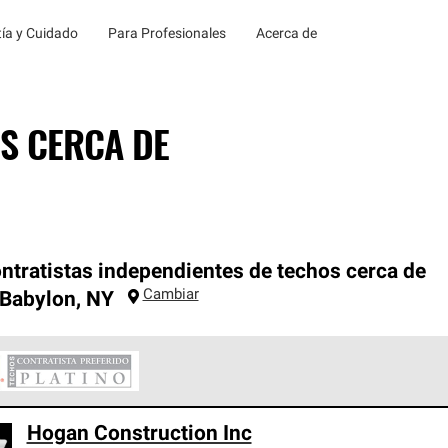
ía y Cuidado
Para Profesionales
Acerca de
S CERCA DE
ntratistas independientes de techos cerca de
Cambiar
 Babylon
,
NY
ontratistas Preferenciales Platinum de Owens Corning constituye
Hogan Construction Inc
en con estándares estrictos de profesionalismo, confiabilidad 