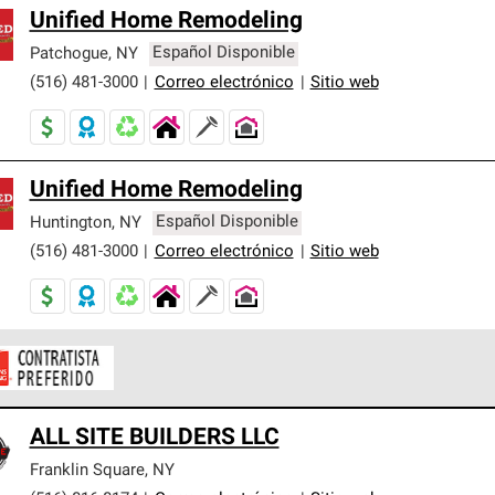
Unified Home Remodeling
Patchogue
,
NY
Español Disponible
(516) 481-3000
|
Correo electrónico
|
Sitio web
Unified Home Remodeling
Huntington
,
NY
Español Disponible
(516) 481-3000
|
Correo electrónico
|
Sitio web
ontratistas Preferenciales de Owens Corning son parte de una r
ALL SITE BUILDERS LLC
en con altos estándares y requisitos estrictos de profesionalism
Franklin Square
,
NY