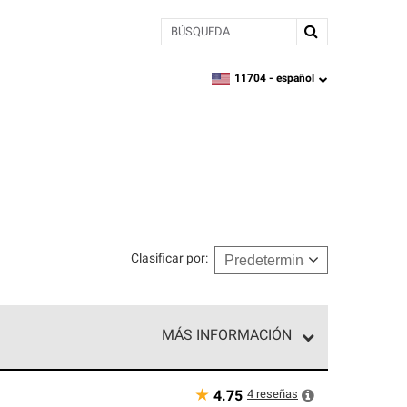
BÚSQUEDA
11704 -
español
zipcode,
language
Clasificar por
:
MÁS INFORMACIÓN
n el nivel superior de nuestra red exclusiva y
y destreza incomparable. Solo ellos pueden
★
4
reseñas
4.75