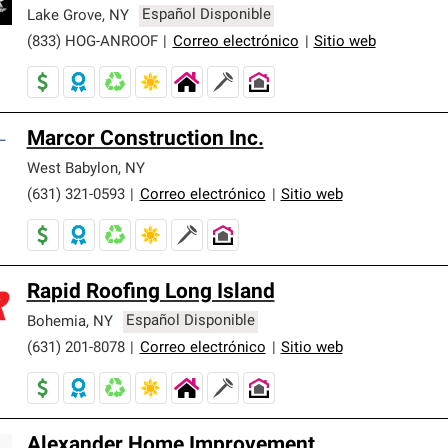
er nuestra mejor garantía de sistemas de techos.
Lake Grove
,
NY
Español Disponible
(833) HOG-ANROOF
|
Correo electrónico
|
Sitio web
Marcor Construction Inc.
West Babylon
,
NY
(631) 321-0593
|
Correo electrónico
|
Sitio web
Rapid Roofing Long Island
Bohemia
,
NY
Español Disponible
(631) 201-8078
|
Correo electrónico
|
Sitio web
Alexander Home Improvement