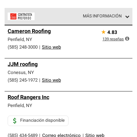
MÁS INFORMACIÓN
Los Contratistas Preferenciales de Owens Corning son
Cameron Roofing
★
4.83
parte de una red exclusiva de profesionales de techos
que cumplen con altos estándares y requisitos estrictos
139
reseñas
Penfield
,
NY
de profesionalismo y confiabilidad.
(585) 248-3000
|
Sitio web
JJM roofing
Conesus
,
NY
(585) 245-1972
|
Sitio web
Roof Rangers Inc
Penfield
,
NY
Financiación disponible
(585) 434-5489
|
Correo electrónico
|
Sitio web