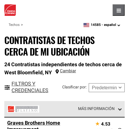
Hambu
14585 -
español
Techos
zipcode,
language
CONTRATISTAS DE TECHOS
CERCA DE MI UBICACIÓN
24 Contratistas independientes de techos cerca de
Cambiar
West Bloomfield
,
NY
FILTROS Y
Clasificar por
:
CREDENCIALES
MÁS INFORMACIÓN
Los Contratistas Preferenciales Platinum de Owens
Graves Brothers Home
★
4.53
Corning constituyen el nivel superior de nuestra red