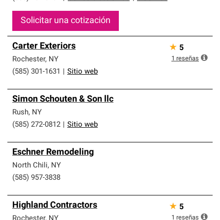
Solicitar una cotización
Carter Exteriors
★
5
1
reseñas
Rochester
,
NY
(585) 301-1631
|
Sitio web
Simon Schouten & Son llc
Rush
,
NY
(585) 272-0812
|
Sitio web
Eschner Remodeling
North Chili
,
NY
(585) 957-3838
Highland Contractors
★
5
1
reseñas
Rochester
,
NY