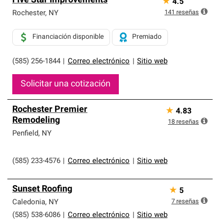
Five Star Improvements
★
4.5
141
reseñas
Rochester
,
NY
Financiación disponible
Premiado
(585) 256-1844
|
Correo electrónico
|
Sitio web
Solicitar una cotización
Rochester Premier
★
4.83
Remodeling
18
reseñas
Penfield
,
NY
(585) 233-4576
|
Correo electrónico
|
Sitio web
Sunset Roofing
★
5
7
reseñas
Caledonia
,
NY
(585) 538-6086
|
Correo electrónico
|
Sitio web