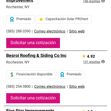
Improvement
exclusiva y cumplen con estándares estrictos de
146
reseñas
profesionalismo, confiabilidad y destreza incomparable.
Rochester
,
NY
Solo ellos pueden ofrecer nuestra mejor garantía de
sistemas de techos.
Premiado
Capacitación Solar PROtect
(585) 288-3390
|
Correo electrónico
|
Sitio web
Solicitar una cotización
Besroi Roofing & Siding Co Inc
★
4.92
131
reseñas
Rochester
,
NY
Financiación disponible
Premiado
(585) 254-3800
|
Correo electrónico
|
Sitio web
Solicitar una cotización