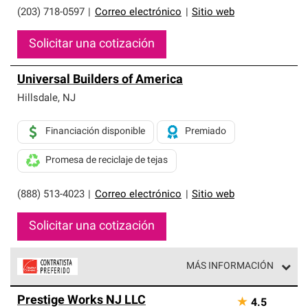
(203) 718-0597
|
Correo electrónico
|
Sitio web
Solicitar una cotización
Universal Builders of America
Hillsdale
,
NJ
Financiación disponible
Premiado
Promesa de reciclaje de tejas
(888) 513-4023
|
Correo electrónico
|
Sitio web
Solicitar una cotización
MÁS INFORMACIÓN
Los Contratistas Preferenciales de Owens Corning son
Prestige Works NJ LLC
★
4.5
parte de una red exclusiva de profesionales de techos