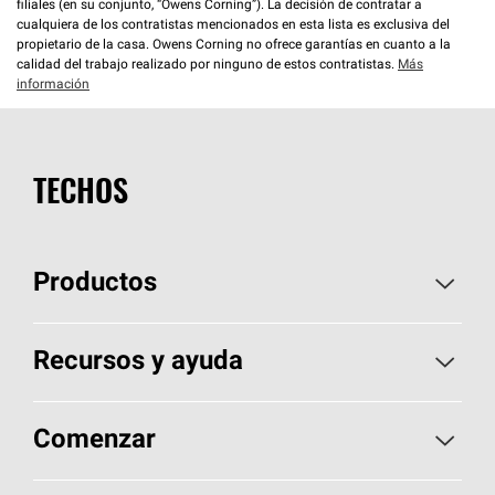
filiales (en su conjunto, “Owens Corning”). La decisión de contratar a
cualquiera de los contratistas mencionados en esta lista es exclusiva del
propietario de la casa. Owens Corning no ofrece garantías en cuanto a la
calidad del trabajo realizado por ninguno de estos contratistas.
Más
información
TECHOS
Productos
Elija sus tejas
Recursos y ayuda
Encuentre un contratista
Aspectos básicos sobre techos
Comenzar
Total Protection Roofing
System®
Herramientas de diseño y color