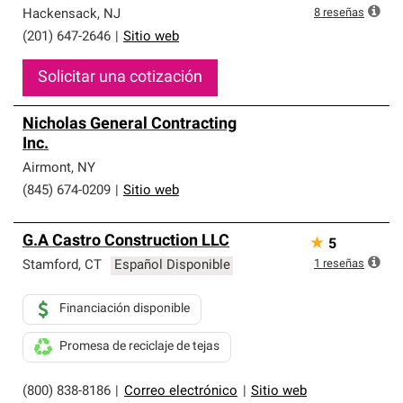
que cumplen con altos estándares y requisitos estrictos
8
reseñas
Hackensack
,
NJ
de profesionalismo y confiabilidad.
(201) 647-2646
|
Sitio web
Solicitar una cotización
Nicholas General Contracting
Inc.
Airmont
,
NY
(845) 674-0209
|
Sitio web
G.A Castro Construction LLC
★
5
1
reseñas
Stamford
,
CT
Español Disponible
Financiación disponible
Promesa de reciclaje de tejas
(800) 838-8186
|
Correo electrónico
|
Sitio web