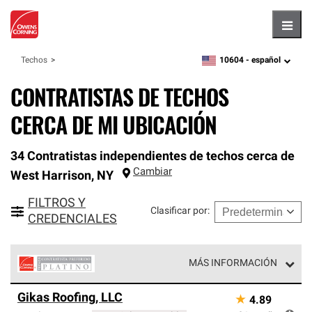
Hambu
10604 -
español
Techos
zipcode,
language
CONTRATISTAS DE TECHOS
CERCA DE MI UBICACIÓN
34 Contratistas independientes de techos cerca de
Cambiar
West Harrison
,
NY
FILTROS Y
Clasificar por
:
CREDENCIALES
MÁS INFORMACIÓN
Los Contratistas Preferenciales Platinum de Owens
Gikas Roofing, LLC
★
4.89
Corning constituyen el nivel superior de nuestra red