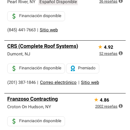
exclusiva y cumplen con estándares estrictos de
36
reseñas
Pearl River
,
NY
Español Disponible
profesionalismo, confiabilidad y destreza incomparable.
Solo ellos pueden ofrecer nuestra mejor garantía de
Financiación disponible
sistemas de techos.
(845) 441-7663
|
Sitio web
CRS (Complete Roof Systems)
★
4.92
52
reseñas
Dumont
,
NJ
Financiación disponible
Premiado
(201) 387-1846
|
Correo electrónico
|
Sitio web
Franzoso Contracting
★
4.86
2002
reseñas
Croton On Hudson
,
NY
Financiación disponible