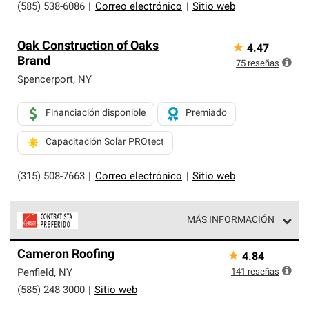
(585) 538-6086
|
Correo electrónico
|
Sitio web
Oak Construction of Oaks
★
4.47
Brand
75
reseñas
Spencerport
,
NY
Financiación disponible
Premiado
Capacitación Solar PROtect
(315) 508-7663
|
Correo electrónico
|
Sitio web
MÁS INFORMACIÓN
Los Contratistas Preferenciales de Owens Corning son
Cameron Roofing
★
4.84
parte de una red exclusiva de profesionales de techos
que cumplen con altos estándares y requisitos estrictos
141
reseñas
Penfield
,
NY
de profesionalismo y confiabilidad.
(585) 248-3000
|
Sitio web