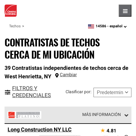
Hambu
14586 -
español
Techos
zipcode,
language
CONTRATISTAS DE TECHOS
CERCA DE MI UBICACIÓN
39 Contratistas independientes de techos cerca de
Cambiar
West Henrietta
,
NY
FILTROS Y
Clasificar por
:
CREDENCIALES
MÁS INFORMACIÓN
Los Contratistas Preferenciales Platinum de Owens
Long Construction NY LLC
★
4.81
Corning constituyen el nivel superior de nuestra red