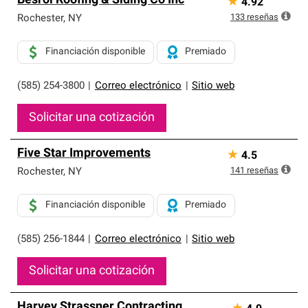
Besroi Roofing & Siding Co Inc
★
4.92
133
reseñas
Rochester
,
NY
Financiación disponible
Premiado
(585) 254-3800
|
Correo electrónico
|
Sitio web
Solicitar una cotización
Five Star Improvements
★
4.5
141
reseñas
Rochester
,
NY
Financiación disponible
Premiado
(585) 256-1844
|
Correo electrónico
|
Sitio web
Solicitar una cotización
Harvey Strassner Contracting