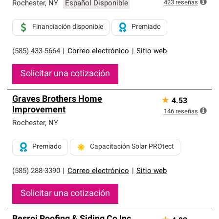
exclusiva y cumplen con estándares estrictos de
423
reseñas
Rochester
,
NY
Español Disponible
profesionalismo, confiabilidad y destreza incomparable.
Solo ellos pueden ofrecer nuestra mejor garantía de
Financiación disponible
Premiado
sistemas de techos.
(585) 433-5664
|
Correo electrónico
|
Sitio web
Solicitar una cotización
Graves Brothers Home
★
4.53
Improvement
146
reseñas
Rochester
,
NY
Premiado
Capacitación Solar PROtect
(585) 288-3390
|
Correo electrónico
|
Sitio web
Solicitar una cotización