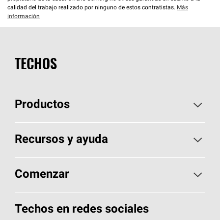
calidad del trabajo realizado por ninguno de estos contratistas.
Más
información
TECHOS
Productos
Elija sus tejas
Recursos y ayuda
Encuentre un contratista
Aspectos básicos sobre techos
Comenzar
Total Protection Roofing
System®
Herramientas de diseño y color
Llame al 1-800-GET
-
PINK®
Techos en redes sociales
Componentes para techos