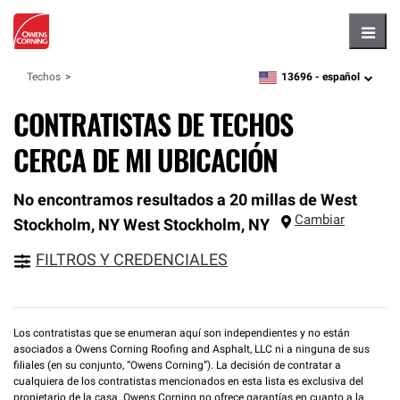
Hambu
13696 -
español
Techos
zipcode,
language
CONTRATISTAS DE TECHOS
CERCA DE MI UBICACIÓN
No encontramos resultados a 20 millas de West
Cambiar
Stockholm, NY
West Stockholm
,
NY
FILTROS Y CREDENCIALES
Los contratistas que se enumeran aquí son independientes y no están
asociados a Owens Corning Roofing and Asphalt, LLC ni a ninguna de sus
filiales (en su conjunto, “Owens Corning”). La decisión de contratar a
cualquiera de los contratistas mencionados en esta lista es exclusiva del
propietario de la casa. Owens Corning no ofrece garantías en cuanto a la