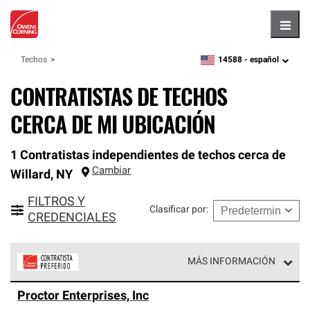
Hambu
14588 -
español
Techos
zipcode,
language
CONTRATISTAS DE TECHOS
CERCA DE MI UBICACIÓN
1 Contratistas independientes de techos cerca de
Cambiar
Willard
,
NY
FILTROS Y
Clasificar por
:
CREDENCIALES
MÁS INFORMACIÓN
Los Contratistas Preferenciales de Owens Corning son
Proctor Enterprises, Inc
parte de una red exclusiva de profesionales de techos