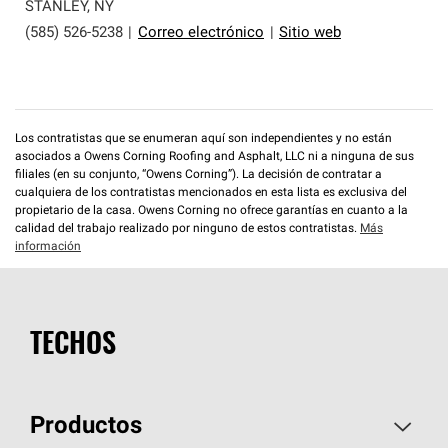
que cumplen con altos estándares y requisitos estrictos
STANLEY
,
NY
de profesionalismo y confiabilidad.
(585) 526-5238
|
Correo electrónico
|
Sitio web
Los contratistas que se enumeran aquí son independientes y no están
asociados a Owens Corning Roofing and Asphalt, LLC ni a ninguna de sus
filiales (en su conjunto, “Owens Corning”). La decisión de contratar a
cualquiera de los contratistas mencionados en esta lista es exclusiva del
propietario de la casa. Owens Corning no ofrece garantías en cuanto a la
calidad del trabajo realizado por ninguno de estos contratistas.
Más
información
TECHOS
Productos