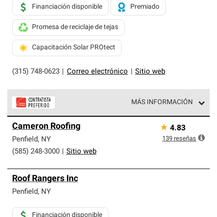
Financiación disponible
Premiado
Promesa de reciclaje de tejas
Capacitación Solar PROtect
(315) 748-0623
|
Correo electrónico
|
Sitio web
MÁS INFORMACIÓN
Los Contratistas Preferenciales de Owens Corning son
Cameron Roofing
★
4.83
parte de una red exclusiva de profesionales de techos
que cumplen con altos estándares y requisitos estrictos
139
reseñas
Penfield
,
NY
de profesionalismo y confiabilidad.
(585) 248-3000
|
Sitio web
Roof Rangers Inc
Penfield
,
NY
Financiación disponible