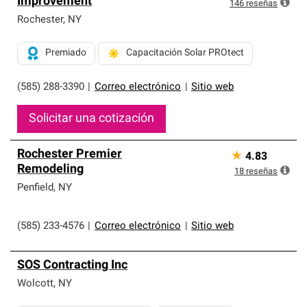
Improvement
exclusiva y cumplen con estándares estrictos de
146
reseñas
profesionalismo, confiabilidad y destreza incomparable.
Rochester
,
NY
Solo ellos pueden ofrecer nuestra mejor garantía de
sistemas de techos.
Premiado
Capacitación Solar PROtect
(585) 288-3390
|
Correo electrónico
|
Sitio web
Solicitar una cotización
Rochester Premier
★
4.83
Remodeling
18
reseñas
Penfield
,
NY
(585) 233-4576
|
Correo electrónico
|
Sitio web
SOS Contracting Inc
Wolcott
,
NY