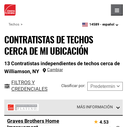
Hambu
14589 -
español
Techos
zipcode,
language
CONTRATISTAS DE TECHOS
CERCA DE MI UBICACIÓN
13 Contratistas independientes de techos cerca de
Cambiar
Williamson
,
NY
FILTROS Y
Clasificar por
:
CREDENCIALES
MÁS INFORMACIÓN
Los Contratistas Preferenciales Platinum de Owens
Graves Brothers Home
★
4.53
Corning constituyen el nivel superior de nuestra red