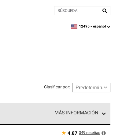
BÚSQUEDA
12495 -
español
zipcode,
language
Clasificar por
:
MÁS INFORMACIÓN
n el nivel superior de nuestra red exclusiva y
y destreza incomparable. Solo ellos pueden
★
349
reseñas
4.87