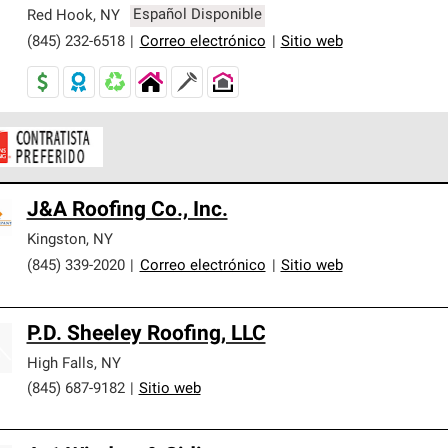
er nuestra mejor garantía de sistemas de techos.
Red Hook
,
NY
Español Disponible
(845) 232-6518
|
Correo electrónico
|
Sitio web
ontratistas Preferenciales de Owens Corning son parte de una r
J&A Roofing Co., Inc.
en con altos estándares y requisitos estrictos de profesionalism
Kingston
,
NY
(845) 339-2020
|
Correo electrónico
|
Sitio web
P.D. Sheeley Roofing, LLC
High Falls
,
NY
(845) 687-9182
|
Sitio web