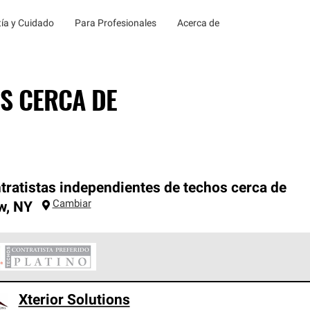
ía y Cuidado
Para Profesionales
Acerca de
S CERCA DE
tratistas independientes de techos cerca de
Cambiar
w
,
NY
ontratistas Preferenciales Platinum de Owens Corning constituye
Xterior Solutions
en con estándares estrictos de profesionalismo, confiabilidad 