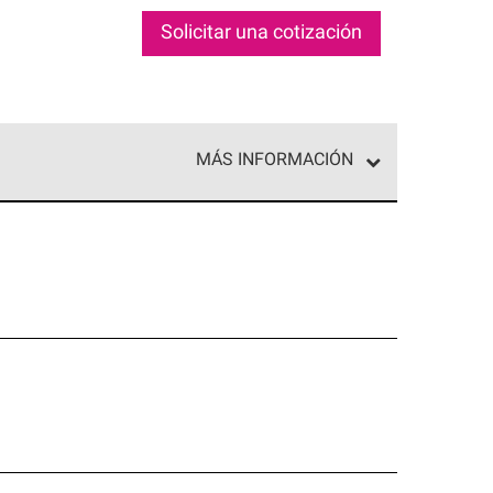
Solicitar una cotización
MÁS INFORMACIÓN
ed exclusiva de profesionales de techos que
o y confiabilidad.