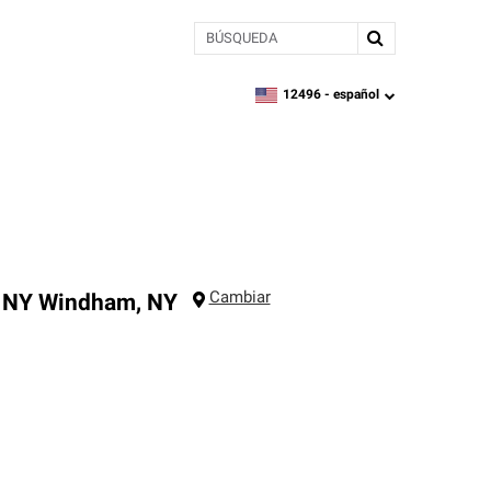
BÚSQUEDA
12496 -
español
zipcode,
language
Cambiar
 NY
Windham
,
NY