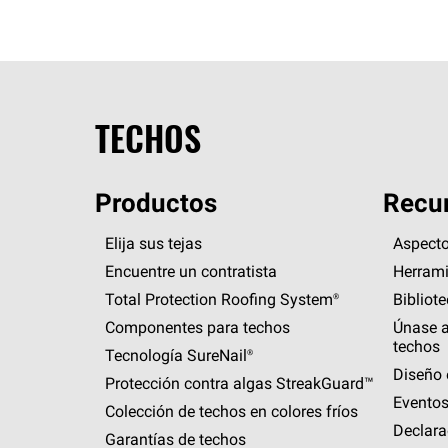
TECHOS
Productos
Recur
Elija sus tejas
Aspecto
Encuentre un contratista
Herrami
Total Protection Roofing
System®
Bibliot
Componentes para techos
Únase a
techos
Tecnología
SureNail®
Diseño 
Protección contra algas
StreakGuard™
Eventos
Colección de techos en colores fríos
Declara
Garantías de techos