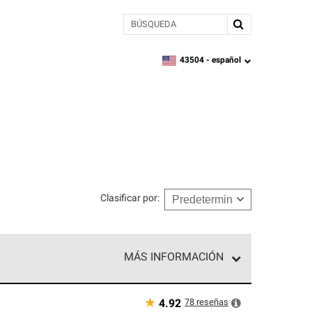
BÚSQUEDA
43504 -
español
zipcode,
language
Clasificar por
:
MÁS INFORMACIÓN
n el nivel superior de nuestra red exclusiva y
y destreza incomparable. Solo ellos pueden
★
78
reseñas
4.92