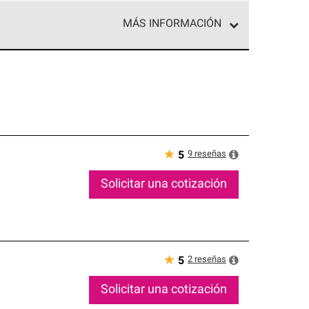
MÁS INFORMACIÓN
ed exclusiva de profesionales de techos que
o y confiabilidad.
★
9
reseñas
5
Solicitar una cotización
★
2
reseñas
5
Solicitar una cotización