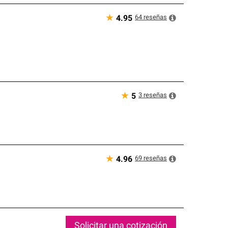
★
64
reseñas
4.95
★
3
reseñas
5
★
69
reseñas
4.96
Solicitar una cotización