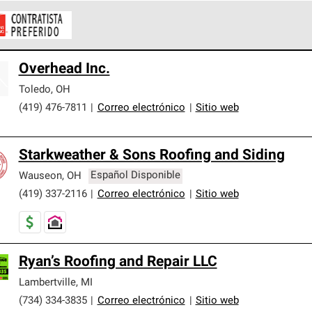
ontratistas Preferenciales de Owens Corning son parte de una r
Overhead Inc.
en con altos estándares y requisitos estrictos de profesionalism
Toledo
,
OH
(419) 476-7811
|
Correo electrónico
|
Sitio web
Starkweather & Sons Roofing and Siding
Wauseon
,
OH
Español Disponible
(419) 337-2116
|
Correo electrónico
|
Sitio web
Ryan’s Roofing and Repair LLC
Lambertville
,
MI
(734) 334-3835
|
Correo electrónico
|
Sitio web