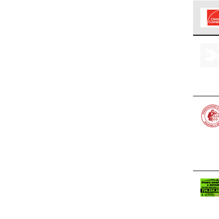
Los C
cumpl