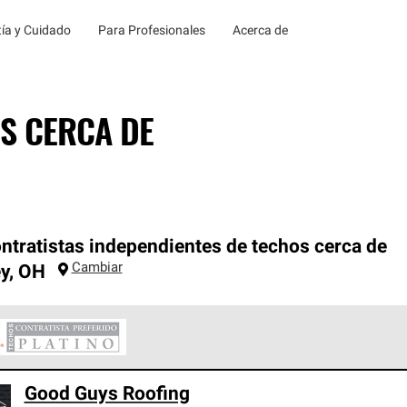
ía y Cuidado
Para Profesionales
Acerca de
S CERCA DE
ntratistas independientes de techos cerca de
Cambiar
y
,
OH
ontratistas Preferenciales Platinum de Owens Corning constituye
Good Guys Roofing
en con estándares estrictos de profesionalismo, confiabilidad 