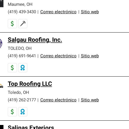
er nuestra mejor garantía de sistemas de techos.
Maumee
,
OH
(419) 439-3430
|
Correo electrónico
|
Sitio web
Salgau Roofing, Inc.
TOLEDO
,
OH
(419) 691-9641
|
Correo electrónico
|
Sitio web
Top Roofing LLC
Toledo
,
OH
(419) 262-2177
|
Correo electrónico
|
Sitio web
Salinas Exteriors