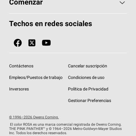
Comenzar
Total Protection Roofing
System®
Herramientas de diseño y color
Llame al 1-800-GET
-
PINK®
Techos en redes sociales
Componentes para techos
Biblioteca de documentos
Contratistas de techos por ubicación
Tecnología
SureNail®
Únase a la red de contratistas de techos
Encuentre una tienda o encuentre un
Protección contra algas
StreakGuard™
distribuidor
Diseño en el techo
Contáctenos
Cancelar suscripción
Colección de techos en colores fríos
Financiamiento de techos
Empleos/Puestos de trabajo
Condiciones de uso
Eventos para contratistas
Garantías de techos
Inversores
Política de Privacidad
Declaración de rendimiento de la UE
Gestionar Preferencias
© 1996–2026 Owens Corning.
El color ROSA es una marca comercial registrada de Owens Corning.
THE PINK
PANTHER™
y © 1964–2026 Metro-Goldwyn-Mayer Studios
Inc. Todos los derechos reservados.