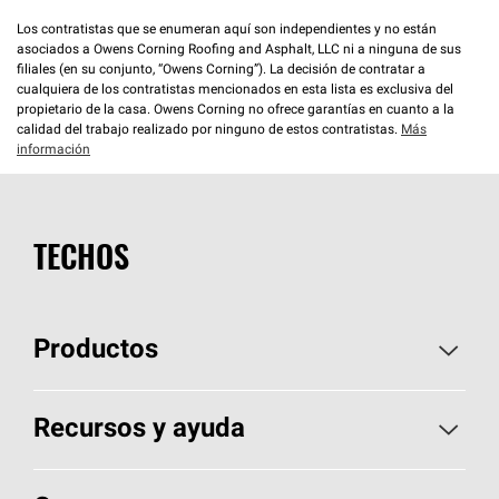
Los contratistas que se enumeran aquí son independientes y no están
asociados a Owens Corning Roofing and Asphalt, LLC ni a ninguna de sus
filiales (en su conjunto, “Owens Corning”). La decisión de contratar a
cualquiera de los contratistas mencionados en esta lista es exclusiva del
propietario de la casa. Owens Corning no ofrece garantías en cuanto a la
calidad del trabajo realizado por ninguno de estos contratistas.
Más
información
TECHOS
Productos
Elija sus tejas
Recursos y ayuda
Encuentre un contratista
Aspectos básicos sobre techos