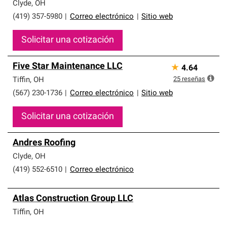
que cumplen con altos estándares y requisitos estrictos
Clyde
,
OH
de profesionalismo y confiabilidad.
(419) 357-5980
|
Correo electrónico
|
Sitio web
Solicitar una cotización
Five Star Maintenance LLC
★
4.64
25
reseñas
Tiffin
,
OH
(567) 230-1736
|
Correo electrónico
|
Sitio web
Solicitar una cotización
Andres Roofing
Clyde
,
OH
(419) 552-6510
|
Correo electrónico
Atlas Construction Group LLC
Tiffin
,
OH