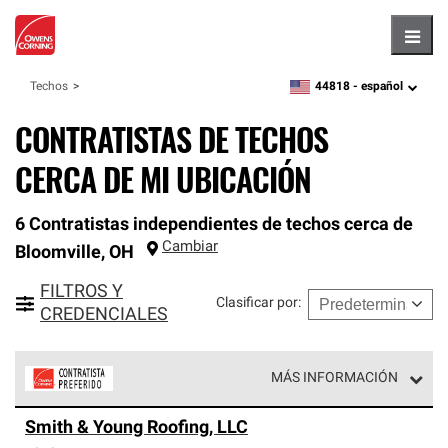
Hambu
44818 -
español
Techos
zipcode,
language
CONTRATISTAS DE TECHOS
CERCA DE MI UBICACIÓN
6 Contratistas independientes de techos cerca de
Cambiar
Bloomville
,
OH
FILTROS Y
Clasificar por
:
CREDENCIALES
MÁS INFORMACIÓN
Los Contratistas Preferenciales de Owens Corning son
Smith & Young Roofing, LLC
parte de una red exclusiva de profesionales de techos