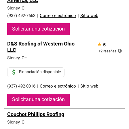
America, LLC
que cumplen con altos estándares y requisitos estrictos
de profesionalismo y confiabilidad.
Sidney
,
OH
(937) 492-7663
|
Correo electrónico
|
Sitio web
Solicitar una cotización
D&S Roofing of Western Ohio
★
5
LLC
12
reseñas
Sidney
,
OH
Financiación disponible
(937) 492-0016
|
Correo electrónico
|
Sitio web
Solicitar una cotización
Couchot Phillips Roofing
Sidney
,
OH