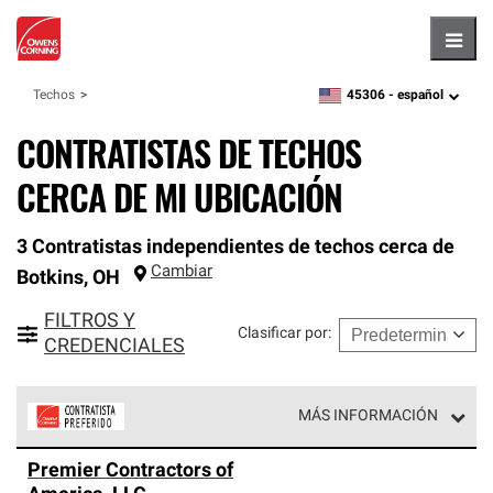
Hambu
45306 -
español
Techos
zipcode,
language
CONTRATISTAS DE TECHOS
CERCA DE MI UBICACIÓN
3 Contratistas independientes de techos cerca de
Cambiar
Botkins
,
OH
FILTROS Y
Clasificar por
:
CREDENCIALES
MÁS INFORMACIÓN
Los Contratistas Preferenciales de Owens Corning son
Premier Contractors of
parte de una red exclusiva de profesionales de techos