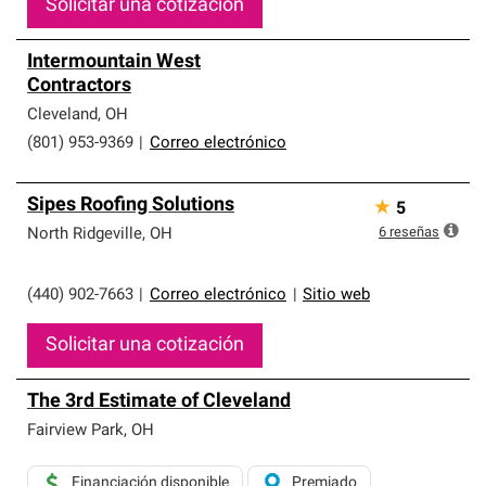
Solicitar una cotización
Intermountain West
Contractors
Cleveland
,
OH
(801) 953-9369
|
Correo electrónico
Sipes Roofing Solutions
★
5
6
reseñas
North Ridgeville
,
OH
(440) 902-7663
|
Correo electrónico
|
Sitio web
Solicitar una cotización
The 3rd Estimate of Cleveland
Fairview Park
,
OH
Financiación disponible
Premiado