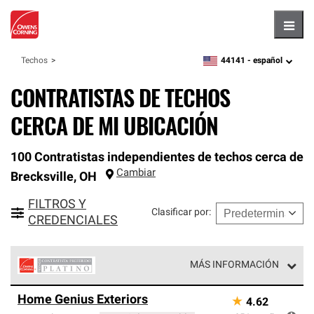
Hambu
44141 -
español
Techos
zipcode,
language
CONTRATISTAS DE TECHOS
CERCA DE MI UBICACIÓN
100 Contratistas independientes de techos cerca de
Cambiar
Brecksville
,
OH
FILTROS Y
Clasificar por
:
CREDENCIALES
MÁS INFORMACIÓN
Los Contratistas Preferenciales Platinum de Owens
Home Genius Exteriors
★
4.62
Corning constituyen el nivel superior de nuestra red