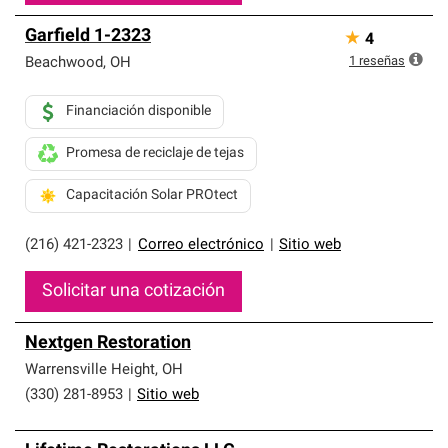
Garfield 1-2323
★
4
1
reseñas
Beachwood
,
OH
Financiación disponible
Promesa de reciclaje de tejas
Capacitación Solar PROtect
(216) 421-2323
|
Correo electrónico
|
Sitio web
Solicitar una cotización
Nextgen Restoration
Warrensville Height
,
OH
(330) 281-8953
|
Sitio web