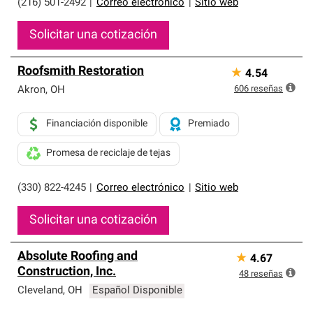
(216) 501-2492
|
Correo electrónico
|
Sitio web
Solicitar una cotización
Roofsmith Restoration
★
4.54
606
reseñas
Akron
,
OH
Financiación disponible
Premiado
Promesa de reciclaje de tejas
(330) 822-4245
|
Correo electrónico
|
Sitio web
Solicitar una cotización
Absolute Roofing and
★
4.67
Construction, Inc.
48
reseñas
Cleveland
,
OH
Español Disponible