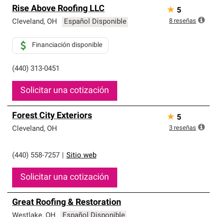
Rise Above Roofing LLC
★
5
8
reseñas
Cleveland
,
OH
Español Disponible
Financiación disponible
(440) 313-0451
Solicitar una cotización
Forest City Exteriors
★
5
3
reseñas
Cleveland
,
OH
(440) 558-7257
|
Sitio web
Solicitar una cotización
Great Roofing & Restoration
Westlake
,
OH
Español Disponible