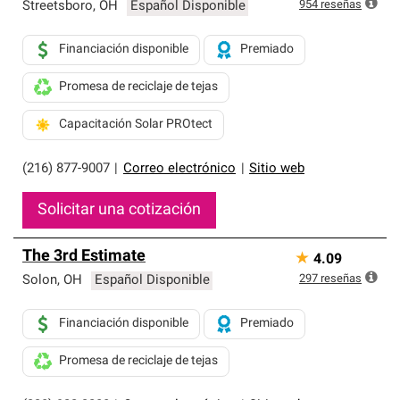
exclusiva y cumplen con estándares estrictos de
954
reseñas
Streetsboro
,
OH
Español Disponible
profesionalismo, confiabilidad y destreza incomparable.
Solo ellos pueden ofrecer nuestra mejor garantía de
Financiación disponible
Premiado
sistemas de techos.
Promesa de reciclaje de tejas
Capacitación Solar PROtect
(216) 877-9007
|
Correo electrónico
|
Sitio web
Solicitar una cotización
The 3rd Estimate
★
4.09
297
reseñas
Solon
,
OH
Español Disponible
Financiación disponible
Premiado
Promesa de reciclaje de tejas