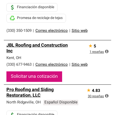
Financiación disponible
Promesa de reciclaje de tejas
(330) 350-1509
|
Correo electrónico
|
Sitio web
JBL Roofing and Construction
★
5
Inc
1
reseñas
Kent
,
OH
(330) 677-9463
|
Correo electrónico
|
Sitio web
Solicitar una cotización
Pro Roofing and Siding
★
4.83
Restoration, LLC
30
reseñas
North Ridgeville
,
OH
Español Disponible
Financiación disponible