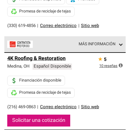
Promesa de reciclaje de tejas
(330) 619-4856
|
Correo electrónico
|
Sitio web
MÁS INFORMACIÓN
Los Contratistas Preferenciales de Owens Corning son
4K Roofing & Restoration
★
5
parte de una red exclusiva de profesionales de techos
que cumplen con altos estándares y requisitos estrictos
10
reseñas
Medina
,
OH
Español Disponible
de profesionalismo y confiabilidad.
Financiación disponible
Promesa de reciclaje de tejas
(216) 469-0863
|
Correo electrónico
|
Sitio web
Solicitar una cotización