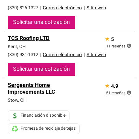
(330) 826-1327
|
Correo electrónico
|
Sitio web
Solicitar una cotización
TCS Roofing LTD
★
5
11
reseñas
Kent
,
OH
(330) 931-1312
|
Correo electrónico
|
Sitio web
Solicitar una cotización
Sergeants Home
★
4.9
Improvements LLC
51
reseñas
Stow
,
OH
Financiación disponible
Promesa de reciclaje de tejas